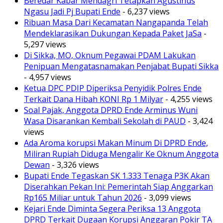
Beredar Kabar Mendagri Tetapkan Agustinus
Ngasu Jadi Pj Bupati Ende
- 6,237 views
Ribuan Masa Dari Kecamatan Nangapanda Telah
Mendeklarasikan Dukungan Kepada Paket JaSa
-
5,297 views
Di Sikka, MO, Oknum Pegawai PDAM Lakukan
Penipuan Mengatasnamakan Penjabat Bupati Sikka
- 4,957 views
Ketua DPC PDIP Diperiksa Penyidik Polres Ende
Terkait Dana Hibah KONI Rp 1 Milyar
- 4,255 views
Soal Pajak, Anggota DPRD Ende Arminus Wuni
Wasa Disarankan Kembali Sekolah di PAUD
- 3,424
views
Ada Aroma korupsi Makan Minum Di DPRD Ende,
Miliran Rupiah Diduga Mengalir Ke Oknum Anggota
Dewan
- 3,326 views
Bupati Ende Tegaskan SK 1.333 Tenaga P3K Akan
Diserahkan Pekan Ini: Pemerintah Siap Anggarkan
Rp165 Miliar untuk Tahun 2026
- 3,099 views
Kejari Ende Diminta Segera Periksa 13 Anggota
DPRD Terkait Dugaan Korupsi Anggaran Pokir TA