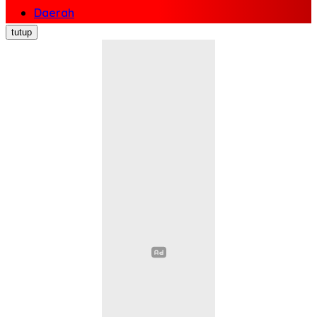
Daerah
Nasional
tutup
Politik
Ekonomi Bisnis
Hukum Kriminal
Pendidikan
Kesehatan
Sosial Budaya
Pariwisata
Opini
Olahraga