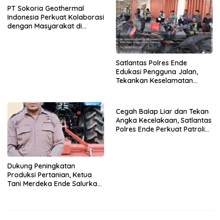
PT Sokoria Geothermal
Indonesia Perkuat Kolaborasi
dengan Masyarakat di
Semester 1 2026
Satlantas Polres Ende
Edukasi Pengguna Jalan,
Tekankan Keselamatan
Berkendara Lewat
Pendekatan Humanis
Cegah Balap Liar dan Tekan
Angka Kecelakaan, Satlantas
Polres Ende Perkuat Patroli
Blue Light pada Malam Hari
Dukung Peningkatan
Produksi Pertanian, Ketua
Tani Merdeka Ende Salurkan
Traktor Roda Empat untuk
Kelompok Tani di Nduaria