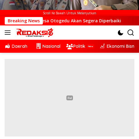
Scroll Ke Bawah Untuk Melanjutkan
 di Desa Otogedu Akan Segera Diperbaiki
Breaking News
Sinergi Lin
Daerah
Nasional
Politik
Ekonomi Bisnis