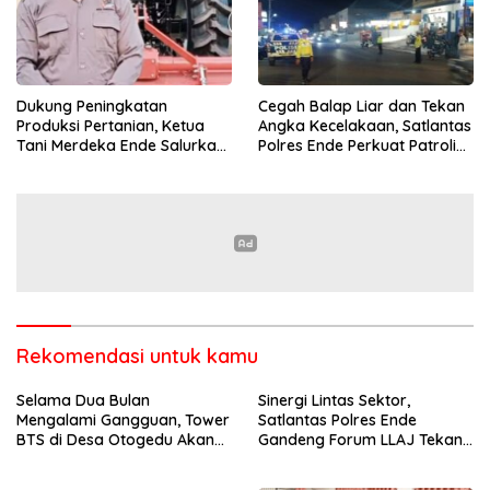
Cegah Balap Liar dan Tekan
Dukung Peningkatan
Angka Kecelakaan, Satlantas
Produksi Pertanian, Ketua
Polres Ende Perkuat Patroli
Tani Merdeka Ende Salurkan
Blue Light pada Malam Hari
Traktor Roda Empat untuk
Kelompok Tani di Nduaria
Rekomendasi untuk kamu
Selama Dua Bulan
Sinergi Lintas Sektor,
Mengalami Gangguan, Tower
Satlantas Polres Ende
BTS di Desa Otogedu Akan
Gandeng Forum LLAJ Tekan
Segera Diperbaiki
Angka Kecelakaan