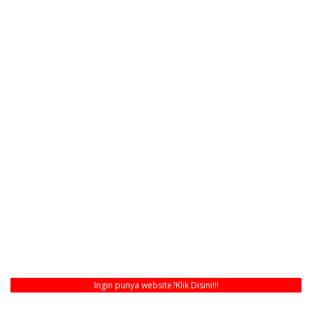
Ingin punya website?
Klik Disini!!!