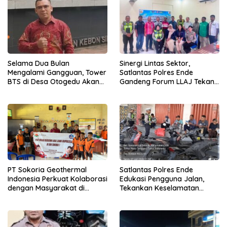
Selama Dua Bulan
Sinergi Lintas Sektor,
Mengalami Gangguan, Tower
Satlantas Polres Ende
BTS di Desa Otogedu Akan
Gandeng Forum LLAJ Tekan
Segera Diperbaiki
Angka Kecelakaan
PT Sokoria Geothermal
Satlantas Polres Ende
Indonesia Perkuat Kolaborasi
Edukasi Pengguna Jalan,
dengan Masyarakat di
Tekankan Keselamatan
Semester 1 2026
Berkendara Lewat
Pendekatan Humanis