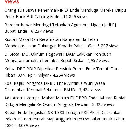
Views
Orang Tua Siswa Penerima PIP Di Ende Menduga Mereka Ditipu
Pihak Bank BRI Cabang Ende
- 11,899 views
Beredar Kabar Mendagri Tetapkan Agustinus Ngasu Jadi Pj
Bupati Ende
- 6,237 views
Ribuan Masa Dari Kecamatan Nangapanda Telah
Mendeklarasikan Dukungan Kepada Paket JaSa
- 5,297 views
Di Sikka, MO, Oknum Pegawai PDAM Lakukan Penipuan
Mengatasnamakan Penjabat Bupati Sikka
- 4,957 views
Ketua DPC PDIP Diperiksa Penyidik Polres Ende Terkait Dana
Hibah KONI Rp 1 Milyar
- 4,254 views
Soal Pajak, Anggota DPRD Ende Arminus Wuni Wasa
Disarankan Kembali Sekolah di PAUD
- 3,424 views
Ada Aroma korupsi Makan Minum Di DPRD Ende, Miliran Rupiah
Diduga Mengalir Ke Oknum Anggota Dewan
- 3,325 views
Bupati Ende Tegaskan SK 1.333 Tenaga P3K Akan Diserahkan
Pekan Ini: Pemerintah Siap Anggarkan Rp165 Miliar untuk Tahun
2026
- 3,099 views