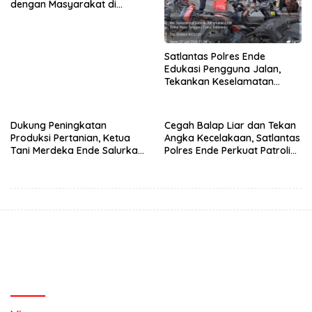
dengan Masyarakat di
Semester 1 2026
Satlantas Polres Ende
Edukasi Pengguna Jalan,
Tekankan Keselamatan
Berkendara Lewat
Pendekatan Humanis
Dukung Peningkatan
Cegah Balap Liar dan Tekan
Produksi Pertanian, Ketua
Angka Kecelakaan, Satlantas
Tani Merdeka Ende Salurkan
Polres Ende Perkuat Patroli
Traktor Roda Empat untuk
Blue Light pada Malam Hari
Kelompok Tani di Nduaria