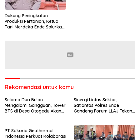
Dukung Peningkatan
Produksi Pertanian, Ketua
Tani Merdeka Ende Salurkan
Traktor Roda Empat untuk
Kelompok Tani di Nduaria
Rekomendasi untuk kamu
Selama Dua Bulan
Sinergi Lintas Sektor,
Mengalami Gangguan, Tower
Satlantas Polres Ende
BTS di Desa Otogedu Akan
Gandeng Forum LLAJ Tekan
Segera Diperbaiki
Angka Kecelakaan
PT Sokoria Geothermal
Indonesia Perkuat Kolaborasi