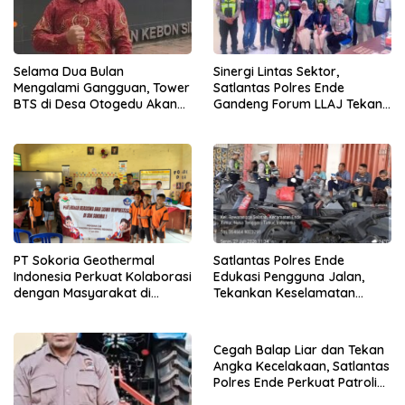
Selama Dua Bulan
Sinergi Lintas Sektor,
Mengalami Gangguan, Tower
Satlantas Polres Ende
BTS di Desa Otogedu Akan
Gandeng Forum LLAJ Tekan
Segera Diperbaiki
Angka Kecelakaan
PT Sokoria Geothermal
Satlantas Polres Ende
Indonesia Perkuat Kolaborasi
Edukasi Pengguna Jalan,
dengan Masyarakat di
Tekankan Keselamatan
Semester 1 2026
Berkendara Lewat
Pendekatan Humanis
Cegah Balap Liar dan Tekan
Angka Kecelakaan, Satlantas
Polres Ende Perkuat Patroli
Blue Light pada Malam Hari