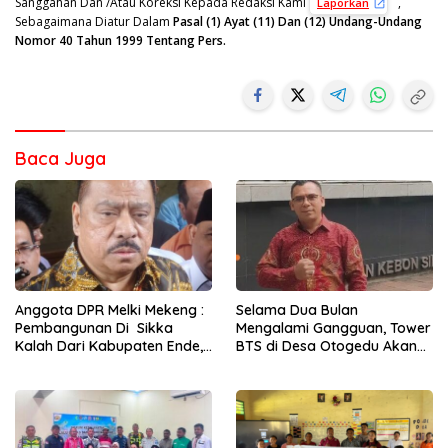
Sanggahan Dan /Atau Koreksi Kepada Redaksi Kami
,
Laporkan
Sebagaimana Diatur Dalam
Pasal (1) Ayat (11) Dan (12) Undang-Undang
Nomor 40 Tahun 1999 Tentang Pers.
Baca Juga
Anggota DPR Melki Mekeng :
Selama Dua Bulan
Pembangunan Di Sikka
Mengalami Gangguan, Tower
Kalah Dari Kabupaten Ende,
BTS di Desa Otogedu Akan
Jangan Pilih Bupati Suka
Segera Diperbaiki
‘Wora-Wora’