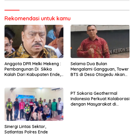
Rekomendasi untuk kamu
Anggota DPR Melki Mekeng :
Selama Dua Bulan
Pembangunan Di Sikka
Mengalami Gangguan, Tower
Kalah Dari Kabupaten Ende,
BTS di Desa Otogedu Akan
Jangan Pilih Bupati Suka
Segera Diperbaiki
‘Wora-Wora’
PT Sokoria Geothermal
Indonesia Perkuat Kolaborasi
dengan Masyarakat di
Semester 1 2026
Sinergi Lintas Sektor,
Satlantas Polres Ende