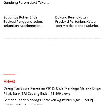
Gandeng Forum LLAJ Tekan
Angka Kecelakaan
Satlantas Polres Ende
Dukung Peningkatan
Edukasi Pengguna Jalan,
Produksi Pertanian, Ketua
Tekankan Keselamatan
Tani Merdeka Ende Salurkan
Berkendara Lewat
Traktor Roda Empat untuk
Pendekatan Humanis
Kelompok Tani di Nduaria
Views
Orang Tua Siswa Penerima PIP Di Ende Menduga Mereka Ditipu
Pihak Bank BRI Cabang Ende
- 11,899 views
Beredar Kabar Mendagri Tetapkan Agustinus Ngasu Jadi Pj