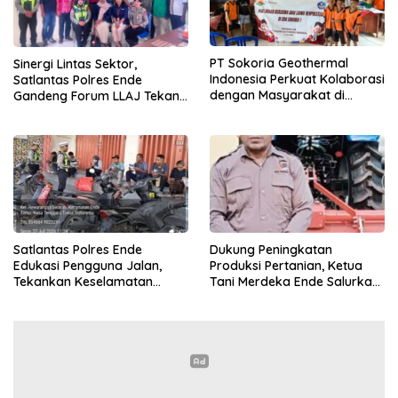
PT Sokoria Geothermal
Sinergi Lintas Sektor,
Indonesia Perkuat Kolaborasi
Satlantas Polres Ende
dengan Masyarakat di
Gandeng Forum LLAJ Tekan
Semester 1 2026
Angka Kecelakaan
Satlantas Polres Ende
Dukung Peningkatan
Edukasi Pengguna Jalan,
Produksi Pertanian, Ketua
Tekankan Keselamatan
Tani Merdeka Ende Salurkan
Berkendara Lewat
Traktor Roda Empat untuk
Pendekatan Humanis
Kelompok Tani di Nduaria