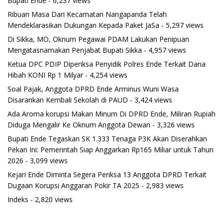
Bupati Ende
- 6,237 views
Ribuan Masa Dari Kecamatan Nangapanda Telah
Mendeklarasikan Dukungan Kepada Paket JaSa
- 5,297 views
Di Sikka, MO, Oknum Pegawai PDAM Lakukan Penipuan
Mengatasnamakan Penjabat Bupati Sikka
- 4,957 views
Ketua DPC PDIP Diperiksa Penyidik Polres Ende Terkait Dana
Hibah KONI Rp 1 Milyar
- 4,254 views
Soal Pajak, Anggota DPRD Ende Arminus Wuni Wasa
Disarankan Kembali Sekolah di PAUD
- 3,424 views
Ada Aroma korupsi Makan Minum Di DPRD Ende, Miliran Rupiah
Diduga Mengalir Ke Oknum Anggota Dewan
- 3,326 views
Bupati Ende Tegaskan SK 1.333 Tenaga P3K Akan Diserahkan
Pekan Ini: Pemerintah Siap Anggarkan Rp165 Miliar untuk Tahun
2026
- 3,099 views
Kejari Ende Diminta Segera Periksa 13 Anggota DPRD Terkait
Dugaan Korupsi Anggaran Pokir TA 2025
- 2,983 views
Indeks
- 2,820 views