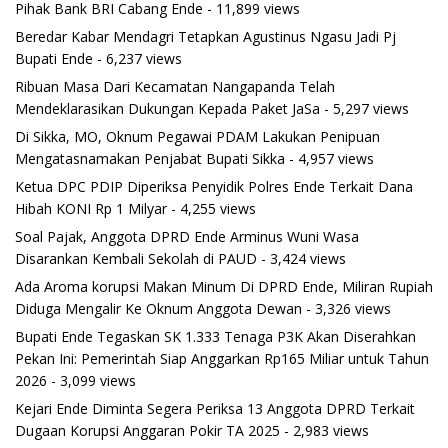
Pihak Bank BRI Cabang Ende
- 11,899 views
Beredar Kabar Mendagri Tetapkan Agustinus Ngasu Jadi Pj
Bupati Ende
- 6,237 views
Ribuan Masa Dari Kecamatan Nangapanda Telah
Mendeklarasikan Dukungan Kepada Paket JaSa
- 5,297 views
Di Sikka, MO, Oknum Pegawai PDAM Lakukan Penipuan
Mengatasnamakan Penjabat Bupati Sikka
- 4,957 views
Ketua DPC PDIP Diperiksa Penyidik Polres Ende Terkait Dana
Hibah KONI Rp 1 Milyar
- 4,255 views
Soal Pajak, Anggota DPRD Ende Arminus Wuni Wasa
Disarankan Kembali Sekolah di PAUD
- 3,424 views
Ada Aroma korupsi Makan Minum Di DPRD Ende, Miliran Rupiah
Diduga Mengalir Ke Oknum Anggota Dewan
- 3,326 views
Bupati Ende Tegaskan SK 1.333 Tenaga P3K Akan Diserahkan
Pekan Ini: Pemerintah Siap Anggarkan Rp165 Miliar untuk Tahun
2026
- 3,099 views
Kejari Ende Diminta Segera Periksa 13 Anggota DPRD Terkait
Dugaan Korupsi Anggaran Pokir TA 2025
- 2,983 views