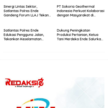
‘Wora-Wora’
Sinergi Lintas Sektor,
PT Sokoria Geothermal
Satlantas Polres Ende
Indonesia Perkuat Kolaborasi
Gandeng Forum LLAJ Tekan
dengan Masyarakat di
Angka Kecelakaan
Semester 1 2026
Satlantas Polres Ende
Dukung Peningkatan
Edukasi Pengguna Jalan,
Produksi Pertanian, Ketua
Tekankan Keselamatan
Tani Merdeka Ende Salurkan
Berkendara Lewat
Traktor Roda Empat untuk
Pendekatan Humanis
Kelompok Tani di Nduaria