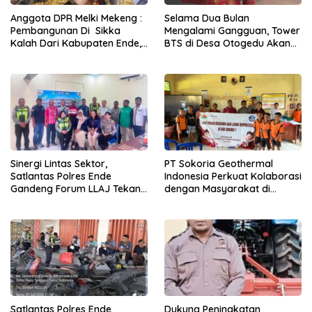
Anggota DPR Melki Mekeng :
Selama Dua Bulan
Pembangunan Di Sikka
Mengalami Gangguan, Tower
Kalah Dari Kabupaten Ende,
BTS di Desa Otogedu Akan
Jangan Pilih Bupati Suka
Segera Diperbaiki
‘Wora-Wora’
Sinergi Lintas Sektor,
PT Sokoria Geothermal
Satlantas Polres Ende
Indonesia Perkuat Kolaborasi
Gandeng Forum LLAJ Tekan
dengan Masyarakat di
Angka Kecelakaan
Semester 1 2026
Satlantas Polres Ende
Dukung Peningkatan