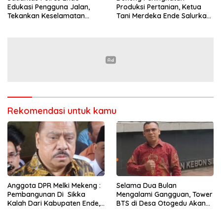
Edukasi Pengguna Jalan,
Produksi Pertanian, Ketua
Tekankan Keselamatan
Tani Merdeka Ende Salurkan
Berkendara Lewat
Traktor Roda Empat untuk
Pendekatan Humanis
Kelompok Tani di Nduaria
Rekomendasi untuk kamu
Anggota DPR Melki Mekeng :
Selama Dua Bulan
Pembangunan Di Sikka
Mengalami Gangguan, Tower
Kalah Dari Kabupaten Ende,
BTS di Desa Otogedu Akan
Jangan Pilih Bupati Suka
Segera Diperbaiki