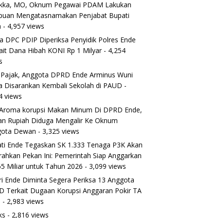
ikka, MO, Oknum Pegawai PDAM Lakukan
puan Mengatasnamakan Penjabat Bupati
a
- 4,957 views
a DPC PDIP Diperiksa Penyidik Polres Ende
ait Dana Hibah KONI Rp 1 Milyar
- 4,254
s
 Pajak, Anggota DPRD Ende Arminus Wuni
 Disarankan Kembali Sekolah di PAUD
-
4 views
Aroma korupsi Makan Minum Di DPRD Ende,
ran Rupiah Diduga Mengalir Ke Oknum
gota Dewan
- 3,325 views
ti Ende Tegaskan SK 1.333 Tenaga P3K Akan
rahkan Pekan Ini: Pemerintah Siap Anggarkan
5 Miliar untuk Tahun 2026
- 3,099 views
ri Ende Diminta Segera Periksa 13 Anggota
 Terkait Dugaan Korupsi Anggaran Pokir TA
5
- 2,983 views
ks
- 2,816 views