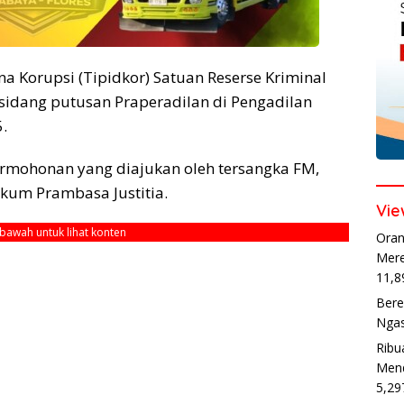
ana Korupsi (Tipidkor) Satuan Reserse Kriminal
 sidang putusan Praperadilan di Pengadilan
.
ermohonan yang diajukan oleh tersangka FM,
kum Prambasa Justitia.
Vie
ebawah untuk lihat konten
Oran
Mere
11,8
Bere
Ngas
Ribu
Mend
5,29