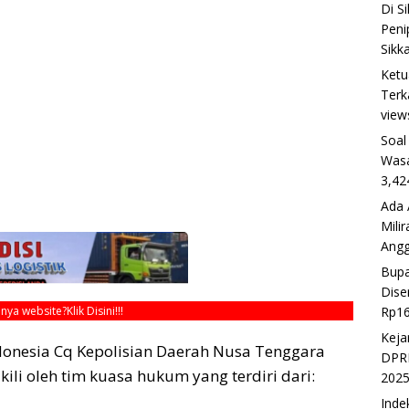
Di S
Peni
Sikk
Ketu
Terk
view
Soal
Wasa
3,42
Ada 
Mili
Ang
Bupa
Dise
Rp16
unya website?
Klik Disini!!!
Keja
ndonesia Cq Kepolisian Daerah Nusa Tenggara
DPRD
ili oleh tim kuasa hukum yang terdiri dari:
202
Inde