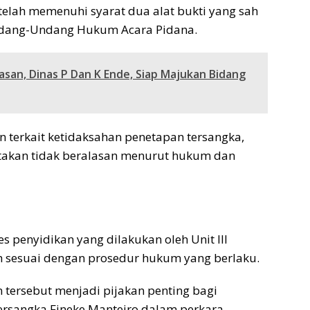
telah memenuhi syarat dua alat bukti yang sah
ndang-Undang Hukum Acara Pidana.
san, Dinas P Dan K Ende, Siap Majukan Bidang
n terkait ketidaksahan penetapan tersangka,
akan tidak beralasan menurut hukum dan
 penyidikan yang dilakukan oleh Unit III
ah sesuai dengan prosedur hukum yang berlaku.
tersebut menjadi pijakan penting bagi
ersangka Fineke Manteiro dalam perkara