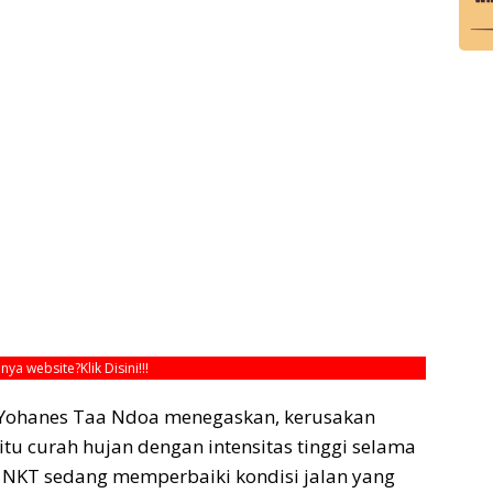
unya website?
Klik Disini!!!
k, Yohanes Taa Ndoa menegaskan, kerusakan
itu curah hujan dengan intensitas tinggi selama
PT NKT sedang memperbaiki kondisi jalan yang