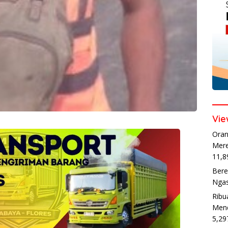
Vie
Oran
Mere
11,8
Bere
Ngas
Ribu
Mend
5,29