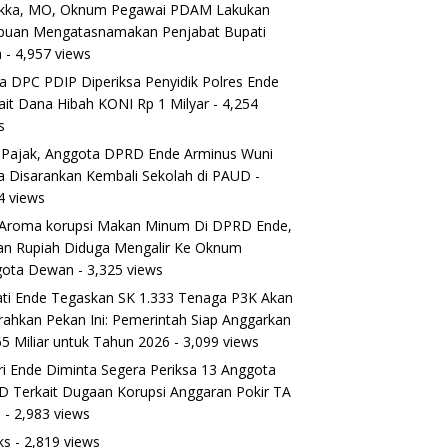
ikka, MO, Oknum Pegawai PDAM Lakukan
puan Mengatasnamakan Penjabat Bupati
a
- 4,957 views
a DPC PDIP Diperiksa Penyidik Polres Ende
ait Dana Hibah KONI Rp 1 Milyar
- 4,254
s
 Pajak, Anggota DPRD Ende Arminus Wuni
 Disarankan Kembali Sekolah di PAUD
-
4 views
Aroma korupsi Makan Minum Di DPRD Ende,
ran Rupiah Diduga Mengalir Ke Oknum
gota Dewan
- 3,325 views
ti Ende Tegaskan SK 1.333 Tenaga P3K Akan
rahkan Pekan Ini: Pemerintah Siap Anggarkan
5 Miliar untuk Tahun 2026
- 3,099 views
ri Ende Diminta Segera Periksa 13 Anggota
 Terkait Dugaan Korupsi Anggaran Pokir TA
5
- 2,983 views
ks
- 2,819 views