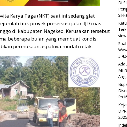
Di S
Peni
Sikk
ovita Karya Taga (NKT) saat ini sedang giat
umlah titik proyek preservasi jalan IJD ruas
Ketu
Terk
nggo di kabupaten Nagekeo. Kerusakan tersebut
view
elama beberapa bulan yang membuat kondisi
Soal
abkan permukaan aspalnya mudah retak.
Wasa
3,42
Ada 
Mili
Ang
Bupa
Dise
Rp16
Keja
DPRD
202
Inde