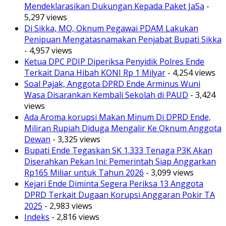
Mendeklarasikan Dukungan Kepada Paket JaSa
-
5,297 views
Di Sikka, MO, Oknum Pegawai PDAM Lakukan
Penipuan Mengatasnamakan Penjabat Bupati Sikka
- 4,957 views
Ketua DPC PDIP Diperiksa Penyidik Polres Ende
Terkait Dana Hibah KONI Rp 1 Milyar
- 4,254 views
Soal Pajak, Anggota DPRD Ende Arminus Wuni
Wasa Disarankan Kembali Sekolah di PAUD
- 3,424
views
Ada Aroma korupsi Makan Minum Di DPRD Ende,
Miliran Rupiah Diduga Mengalir Ke Oknum Anggota
Dewan
- 3,325 views
Bupati Ende Tegaskan SK 1.333 Tenaga P3K Akan
Diserahkan Pekan Ini: Pemerintah Siap Anggarkan
Rp165 Miliar untuk Tahun 2026
- 3,099 views
Kejari Ende Diminta Segera Periksa 13 Anggota
DPRD Terkait Dugaan Korupsi Anggaran Pokir TA
2025
- 2,983 views
Indeks
- 2,816 views