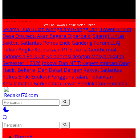
Breaking News
Scroll Ke Bawah Untuk Melanjutkan
Selama Dua Bulan Mengalami Gangguan, Tower BTS di
Desa Otogedu Akan Segera Diperbaiki
Sinergi Lintas
Sektor, Satlantas Polres Ende Gandeng Forum LLAJ
Tekan Angka Kecelakaan
PT Sokoria Geothermal
Indonesia Perkuat Kolaborasi dengan Masyarakat di
Semester 1 2026
Jokowi Dan NTT: Kepemimpinan Yang
Hadir, Bekerja, Dan Dekat Dengan Rakyat
Satlantas
Polres Ende Edukasi Pengguna Jalan, Tekankan
Keselamatan Berkendara Lewat Pendekatan Humanis
Daerah