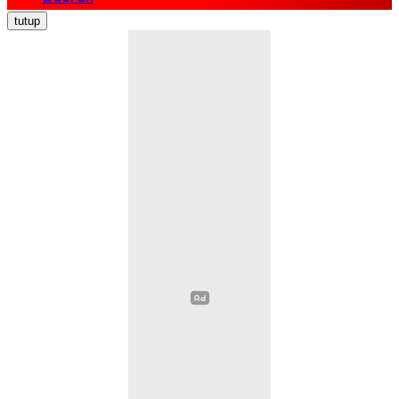
Nasional
tutup
Politik
Ekonomi Bisnis
Hukum Kriminal
Pendidikan
Kesehatan
Sosial Budaya
Pariwisata
Opini
Olahraga