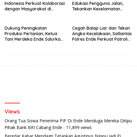
Indonesia Perkuat Kolaborasi
Edukasi Pengguna Jalan,
dengan Masyarakat di
Tekankan Keselamatan
Semester 1 2026
Berkendara Lewat
Pendekatan Humanis
Dukung Peningkatan
Cegah Balap Liar dan Tekan
Produksi Pertanian, Ketua
Angka Kecelakaan, Satlantas
Tani Merdeka Ende Salurkan
Polres Ende Perkuat Patroli
Traktor Roda Empat untuk
Blue Light pada Malam Hari
Kelompok Tani di Nduaria
Views
Orang Tua Siswa Penerima PIP Di Ende Menduga Mereka Ditipu
Pihak Bank BRI Cabang Ende
- 11,899 views
Beredar Kabar Mendagri Tetapkan Agustinus Ngasu Jadi Pj