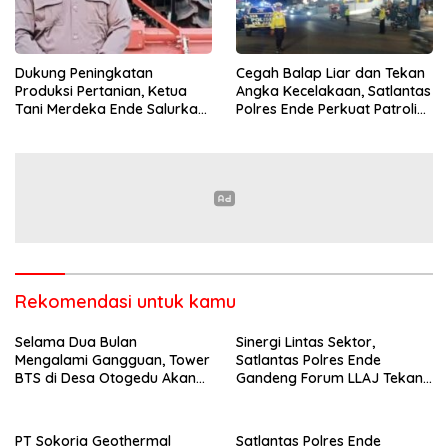
Dukung Peningkatan
Cegah Balap Liar dan Tekan
Produksi Pertanian, Ketua
Angka Kecelakaan, Satlantas
Tani Merdeka Ende Salurkan
Polres Ende Perkuat Patroli
Traktor Roda Empat untuk
Blue Light pada Malam Hari
Kelompok Tani di Nduaria
Rekomendasi untuk kamu
Selama Dua Bulan
Sinergi Lintas Sektor,
Mengalami Gangguan, Tower
Satlantas Polres Ende
BTS di Desa Otogedu Akan
Gandeng Forum LLAJ Tekan
Segera Diperbaiki
Angka Kecelakaan
PT Sokoria Geothermal
Satlantas Polres Ende