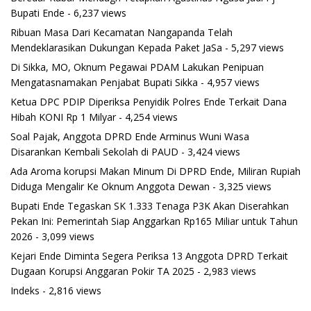
Bupati Ende
- 6,237 views
Ribuan Masa Dari Kecamatan Nangapanda Telah
Mendeklarasikan Dukungan Kepada Paket JaSa
- 5,297 views
Di Sikka, MO, Oknum Pegawai PDAM Lakukan Penipuan
Mengatasnamakan Penjabat Bupati Sikka
- 4,957 views
Ketua DPC PDIP Diperiksa Penyidik Polres Ende Terkait Dana
Hibah KONI Rp 1 Milyar
- 4,254 views
Soal Pajak, Anggota DPRD Ende Arminus Wuni Wasa
Disarankan Kembali Sekolah di PAUD
- 3,424 views
Ada Aroma korupsi Makan Minum Di DPRD Ende, Miliran Rupiah
Diduga Mengalir Ke Oknum Anggota Dewan
- 3,325 views
Bupati Ende Tegaskan SK 1.333 Tenaga P3K Akan Diserahkan
Pekan Ini: Pemerintah Siap Anggarkan Rp165 Miliar untuk Tahun
2026
- 3,099 views
Kejari Ende Diminta Segera Periksa 13 Anggota DPRD Terkait
Dugaan Korupsi Anggaran Pokir TA 2025
- 2,983 views
Indeks
- 2,816 views