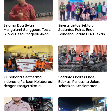
Selama Dua Bulan
Sinergi Lintas Sektor,
Mengalami Gangguan, Tower
Satlantas Polres Ende
BTS di Desa Otogedu Akan
Gandeng Forum LLAJ Tekan
Segera Diperbaiki
Angka Kecelakaan
PT Sokoria Geothermal
Satlantas Polres Ende
Indonesia Perkuat Kolaborasi
Edukasi Pengguna Jalan,
dengan Masyarakat di
Tekankan Keselamatan
Semester 1 2026
Berkendara Lewat
Pendekatan Humanis