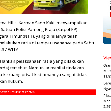
 Lena Hills, Karman Sado Kaki, menyampaikan
Satuan Polisi Pamong Praja (Satpol PP)
ara Timur (NTT), yang dinilainya telah
elakukan razia di tempat usahanya pada Sabtu
01.37 WITA.
Vie
ahkan pelaksanaan razia yang dilakukan
Oran
rda) tersebut. Namun, ia menilai tindakan
Mere
a ke ruang privat kediamannya sangat tidak
11,8
akan hukum.
Bere
Ngas
ebawah untuk lihat konten
Ribu
Mend
5,29