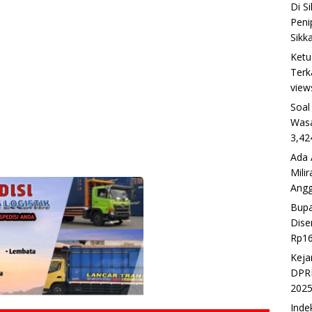
Di S
Peni
Sikk
Ketu
Terk
view
Soal
Wasa
3,42
Ada 
Mili
Ang
Bupa
Dise
Rp16
Keja
DPRD
202
Inde