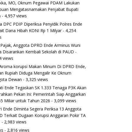
ikka, MO, Oknum Pegawai PDAM Lakukan
puan Mengatasnamakan Penjabat Bupati
a
- 4,957 views
a DPC PDIP Diperiksa Penyidik Polres Ende
ait Dana Hibah KONI Rp 1 Milyar
- 4,254
s
 Pajak, Anggota DPRD Ende Arminus Wuni
 Disarankan Kembali Sekolah di PAUD
-
4 views
Aroma korupsi Makan Minum Di DPRD Ende,
ran Rupiah Diduga Mengalir Ke Oknum
gota Dewan
- 3,325 views
ti Ende Tegaskan SK 1.333 Tenaga P3K Akan
rahkan Pekan Ini: Pemerintah Siap Anggarkan
5 Miliar untuk Tahun 2026
- 3,099 views
ri Ende Diminta Segera Periksa 13 Anggota
 Terkait Dugaan Korupsi Anggaran Pokir TA
5
- 2,983 views
ks
- 2,816 views