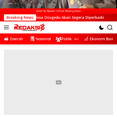
Scroll Ke Bawah Untuk Melanjutkan
TS di Desa Otogedu Akan Segera Diperbaiki
Breaking News
Sinergi L
Daerah
Nasional
Politik
Ekonomi Bisnis