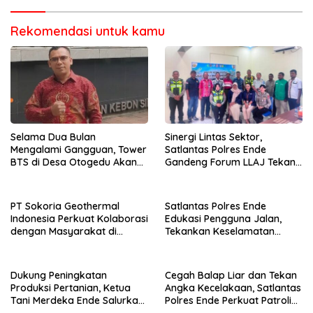
Rekomendasi untuk kamu
Selama Dua Bulan
Sinergi Lintas Sektor,
Mengalami Gangguan, Tower
Satlantas Polres Ende
BTS di Desa Otogedu Akan
Gandeng Forum LLAJ Tekan
Segera Diperbaiki
Angka Kecelakaan
PT Sokoria Geothermal
Satlantas Polres Ende
Indonesia Perkuat Kolaborasi
Edukasi Pengguna Jalan,
dengan Masyarakat di
Tekankan Keselamatan
Semester 1 2026
Berkendara Lewat
Pendekatan Humanis
Dukung Peningkatan
Cegah Balap Liar dan Tekan
Produksi Pertanian, Ketua
Angka Kecelakaan, Satlantas
Tani Merdeka Ende Salurkan
Polres Ende Perkuat Patroli
Traktor Roda Empat untuk
Blue Light pada Malam Hari