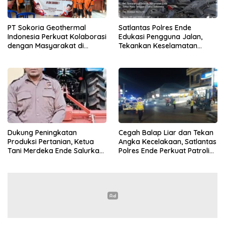
PT Sokoria Geothermal
Satlantas Polres Ende
Indonesia Perkuat Kolaborasi
Edukasi Pengguna Jalan,
dengan Masyarakat di
Tekankan Keselamatan
Semester 1 2026
Berkendara Lewat
Pendekatan Humanis
Dukung Peningkatan
Cegah Balap Liar dan Tekan
Produksi Pertanian, Ketua
Angka Kecelakaan, Satlantas
Tani Merdeka Ende Salurkan
Polres Ende Perkuat Patroli
Traktor Roda Empat untuk
Blue Light pada Malam Hari
Kelompok Tani di Nduaria