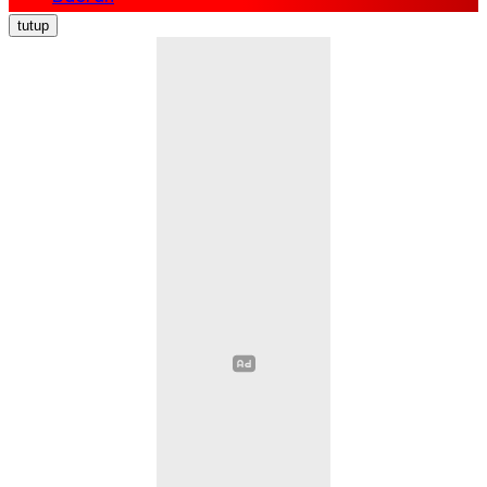
Nasional
tutup
Politik
Ekonomi Bisnis
Hukum Kriminal
Pendidikan
Kesehatan
Sosial Budaya
Pariwisata
Opini
Olahraga