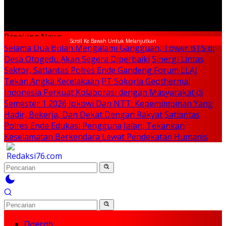
Breaking News
Scroll Ke Bawah Untuk Melanjutkan
Selama Dua Bulan Mengalami Gangguan, Tower BTS di
Desa Otogedu Akan Segera Diperbaiki
Sinergi Lintas
Sektor, Satlantas Polres Ende Gandeng Forum LLAJ
Tekan Angka Kecelakaan
PT Sokoria Geothermal
Indonesia Perkuat Kolaborasi dengan Masyarakat di
Semester 1 2026
Jokowi Dan NTT: Kepemimpinan Yang
Hadir, Bekerja, Dan Dekat Dengan Rakyat
Satlantas
Polres Ende Edukasi Pengguna Jalan, Tekankan
Keselamatan Berkendara Lewat Pendekatan Humanis
Daerah