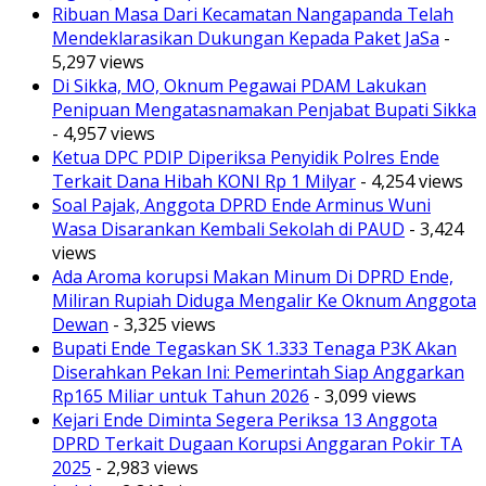
Ribuan Masa Dari Kecamatan Nangapanda Telah
Mendeklarasikan Dukungan Kepada Paket JaSa
-
5,297 views
Di Sikka, MO, Oknum Pegawai PDAM Lakukan
Penipuan Mengatasnamakan Penjabat Bupati Sikka
- 4,957 views
Ketua DPC PDIP Diperiksa Penyidik Polres Ende
Terkait Dana Hibah KONI Rp 1 Milyar
- 4,254 views
Soal Pajak, Anggota DPRD Ende Arminus Wuni
Wasa Disarankan Kembali Sekolah di PAUD
- 3,424
views
Ada Aroma korupsi Makan Minum Di DPRD Ende,
Miliran Rupiah Diduga Mengalir Ke Oknum Anggota
Dewan
- 3,325 views
Bupati Ende Tegaskan SK 1.333 Tenaga P3K Akan
Diserahkan Pekan Ini: Pemerintah Siap Anggarkan
Rp165 Miliar untuk Tahun 2026
- 3,099 views
Kejari Ende Diminta Segera Periksa 13 Anggota
DPRD Terkait Dugaan Korupsi Anggaran Pokir TA
2025
- 2,983 views