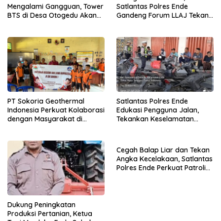
Mengalami Gangguan, Tower
Satlantas Polres Ende
BTS di Desa Otogedu Akan
Gandeng Forum LLAJ Tekan
Segera Diperbaiki
Angka Kecelakaan
PT Sokoria Geothermal
Satlantas Polres Ende
Indonesia Perkuat Kolaborasi
Edukasi Pengguna Jalan,
dengan Masyarakat di
Tekankan Keselamatan
Semester 1 2026
Berkendara Lewat
Pendekatan Humanis
Cegah Balap Liar dan Tekan
Angka Kecelakaan, Satlantas
Polres Ende Perkuat Patroli
Blue Light pada Malam Hari
Dukung Peningkatan
Produksi Pertanian, Ketua