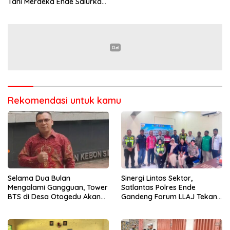
Tani Merdeka Ende Salurkan
Traktor Roda Empat untuk
Kelompok Tani di Nduaria
Rekomendasi untuk kamu
Selama Dua Bulan
Sinergi Lintas Sektor,
Mengalami Gangguan, Tower
Satlantas Polres Ende
BTS di Desa Otogedu Akan
Gandeng Forum LLAJ Tekan
Segera Diperbaiki
Angka Kecelakaan