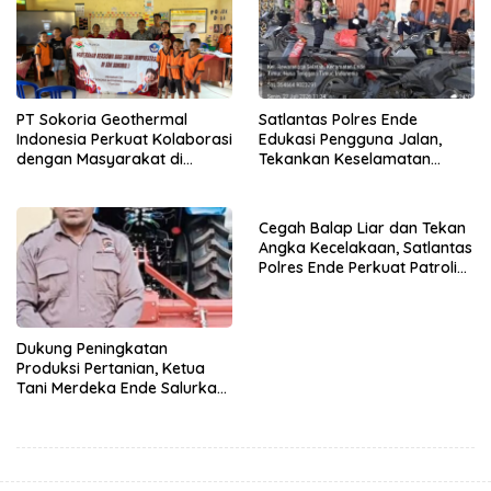
PT Sokoria Geothermal
Satlantas Polres Ende
Indonesia Perkuat Kolaborasi
Edukasi Pengguna Jalan,
dengan Masyarakat di
Tekankan Keselamatan
Semester 1 2026
Berkendara Lewat
Pendekatan Humanis
Cegah Balap Liar dan Tekan
Angka Kecelakaan, Satlantas
Polres Ende Perkuat Patroli
Blue Light pada Malam Hari
Dukung Peningkatan
Produksi Pertanian, Ketua
Tani Merdeka Ende Salurkan
Traktor Roda Empat untuk
Kelompok Tani di Nduaria