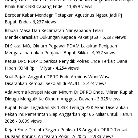
Pihak Bank BRI Cabang Ende
- 11,899 views
Beredar Kabar Mendagri Tetapkan Agustinus Ngasu Jadi Pj
Bupati Ende
- 6,237 views
Ribuan Masa Dari Kecamatan Nangapanda Telah
Mendeklarasikan Dukungan Kepada Paket JaSa
- 5,297 views
Di Sikka, MO, Oknum Pegawai PDAM Lakukan Penipuan
Mengatasnamakan Penjabat Bupati Sikka
- 4,957 views
Ketua DPC PDIP Diperiksa Penyidik Polres Ende Terkait Dana
Hibah KONI Rp 1 Milyar
- 4,254 views
Soal Pajak, Anggota DPRD Ende Arminus Wuni Wasa
Disarankan Kembali Sekolah di PAUD
- 3,424 views
Ada Aroma korupsi Makan Minum Di DPRD Ende, Miliran Rupiah
Diduga Mengalir Ke Oknum Anggota Dewan
- 3,325 views
Bupati Ende Tegaskan SK 1.333 Tenaga P3K Akan Diserahkan
Pekan Ini: Pemerintah Siap Anggarkan Rp165 Miliar untuk Tahun
2026
- 3,099 views
Kejari Ende Diminta Segera Periksa 13 Anggota DPRD Terkait
Dugaan Korupsi Anggaran Pokir TA 2025
- 2,983 views