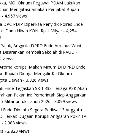
ikka, MO, Oknum Pegawai PDAM Lakukan
puan Mengatasnamakan Penjabat Bupati
a
- 4,957 views
a DPC PDIP Diperiksa Penyidik Polres Ende
ait Dana Hibah KONI Rp 1 Milyar
- 4,254
s
 Pajak, Anggota DPRD Ende Arminus Wuni
 Disarankan Kembali Sekolah di PAUD
-
4 views
Aroma korupsi Makan Minum Di DPRD Ende,
ran Rupiah Diduga Mengalir Ke Oknum
gota Dewan
- 3,326 views
ti Ende Tegaskan SK 1.333 Tenaga P3K Akan
rahkan Pekan Ini: Pemerintah Siap Anggarkan
5 Miliar untuk Tahun 2026
- 3,099 views
ri Ende Diminta Segera Periksa 13 Anggota
 Terkait Dugaan Korupsi Anggaran Pokir TA
5
- 2,983 views
ks
- 2,820 views