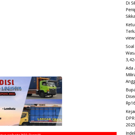
Di S
Peni
Sikk
Ketu
Terk
view
Soal
Wasa
3,42
Ada 
Mili
Ang
Bupa
Dise
Rp16
Keja
DPRD
202
Inde