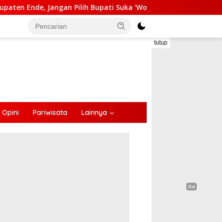
 Bupati Suka ‘Wora-Wora’
Selama Dua Bulan Mengalami
tutup
Opini
Pariwisata
Lainnya