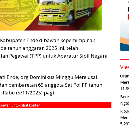
h Kabupaten Ende dibawah kepemimpinan
da tahun anggaran 2025 ini, telah
n Pegawai (TPP) untuk Aparatur Sipil Negara
Vie
Oran
ati Ende, drg Dominikus Minggu Mere usai
Mere
an pembaretan 65 anggota Sat Pol PP tahun
11,8
, Rabu (5/11/2025) pagi.
Bere
Ngas
ebawah untuk lihat konten
Ribu
Mend
5,29