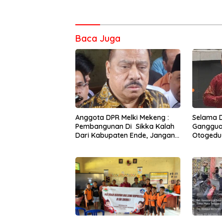
Baca Juga
Anggota DPR Melki Mekeng :
Selama 
Pembangunan Di Sikka Kalah
Gangguan
Dari Kabupaten Ende, Jangan
Otogedu
Pilih Bupati Suka ‘Wora-Wora’
Diperbai