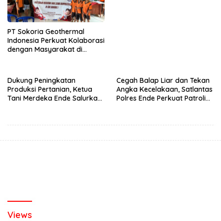
Berkendara Lewat
Pendekatan Humanis
PT Sokoria Geothermal
Indonesia Perkuat Kolaborasi
dengan Masyarakat di
Semester 1 2026
Dukung Peningkatan
Cegah Balap Liar dan Tekan
Produksi Pertanian, Ketua
Angka Kecelakaan, Satlantas
Tani Merdeka Ende Salurkan
Polres Ende Perkuat Patroli
Traktor Roda Empat untuk
Blue Light pada Malam Hari
Kelompok Tani di Nduaria
Views