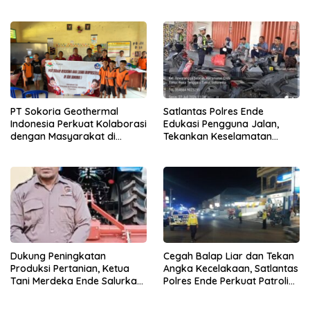
Segera Diperbaiki
Angka Kecelakaan
Satlantas Polres Ende
PT Sokoria Geothermal
Edukasi Pengguna Jalan,
Indonesia Perkuat Kolaborasi
Tekankan Keselamatan
dengan Masyarakat di
Berkendara Lewat
Semester 1 2026
Pendekatan Humanis
Dukung Peningkatan
Cegah Balap Liar dan Tekan
Produksi Pertanian, Ketua
Angka Kecelakaan, Satlantas
Tani Merdeka Ende Salurkan
Polres Ende Perkuat Patroli
Traktor Roda Empat untuk
Blue Light pada Malam Hari
Kelompok Tani di Nduaria