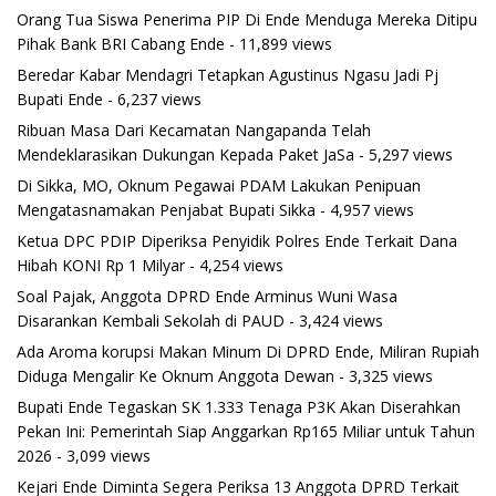
Orang Tua Siswa Penerima PIP Di Ende Menduga Mereka Ditipu
Pihak Bank BRI Cabang Ende
- 11,899 views
Beredar Kabar Mendagri Tetapkan Agustinus Ngasu Jadi Pj
Bupati Ende
- 6,237 views
Ribuan Masa Dari Kecamatan Nangapanda Telah
Mendeklarasikan Dukungan Kepada Paket JaSa
- 5,297 views
Di Sikka, MO, Oknum Pegawai PDAM Lakukan Penipuan
Mengatasnamakan Penjabat Bupati Sikka
- 4,957 views
Ketua DPC PDIP Diperiksa Penyidik Polres Ende Terkait Dana
Hibah KONI Rp 1 Milyar
- 4,254 views
Soal Pajak, Anggota DPRD Ende Arminus Wuni Wasa
Disarankan Kembali Sekolah di PAUD
- 3,424 views
Ada Aroma korupsi Makan Minum Di DPRD Ende, Miliran Rupiah
Diduga Mengalir Ke Oknum Anggota Dewan
- 3,325 views
Bupati Ende Tegaskan SK 1.333 Tenaga P3K Akan Diserahkan
Pekan Ini: Pemerintah Siap Anggarkan Rp165 Miliar untuk Tahun
2026
- 3,099 views
Kejari Ende Diminta Segera Periksa 13 Anggota DPRD Terkait