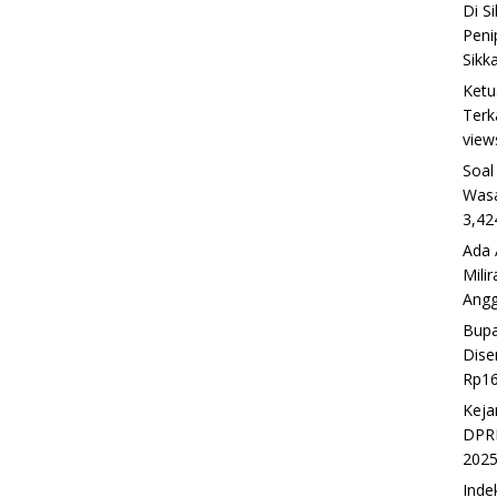
Di S
Peni
Sikk
Ketu
Terk
view
Soal
Wasa
3,42
Ada 
Mili
Ang
Bupa
Dise
Rp16
Keja
DPRD
202
Inde