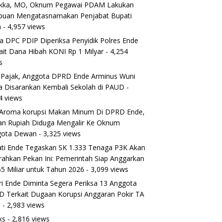
ikka, MO, Oknum Pegawai PDAM Lakukan
puan Mengatasnamakan Penjabat Bupati
a
- 4,957 views
a DPC PDIP Diperiksa Penyidik Polres Ende
ait Dana Hibah KONI Rp 1 Milyar
- 4,254
s
 Pajak, Anggota DPRD Ende Arminus Wuni
 Disarankan Kembali Sekolah di PAUD
-
4 views
Aroma korupsi Makan Minum Di DPRD Ende,
ran Rupiah Diduga Mengalir Ke Oknum
gota Dewan
- 3,325 views
ti Ende Tegaskan SK 1.333 Tenaga P3K Akan
rahkan Pekan Ini: Pemerintah Siap Anggarkan
5 Miliar untuk Tahun 2026
- 3,099 views
ri Ende Diminta Segera Periksa 13 Anggota
 Terkait Dugaan Korupsi Anggaran Pokir TA
5
- 2,983 views
ks
- 2,816 views