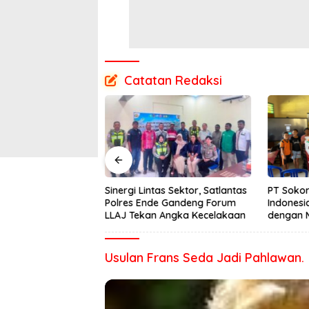
Catatan Redaksi
 Bulan Mengalami
Sinergi Lintas Sektor, Satlantas
PT Sokor
ower BTS di Desa
Polres Ende Gandeng Forum
Indonesi
an Segera
LLAJ Tekan Angka Kecelakaan
dengan 
Semester
Usulan Frans Seda Jadi Pahlawan.