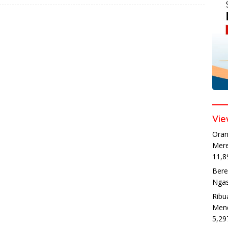
Vie
Oran
Mere
11,8
Bere
Ngas
Ribu
Mend
5,29