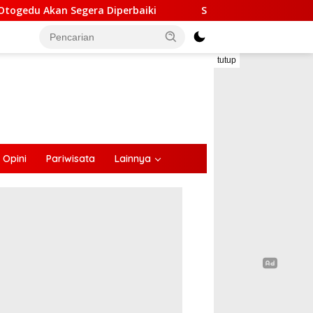
ra Diperbaiki
Sinergi Lintas Sektor, Satlantas Polre
tutup
Opini
Pariwisata
Lainnya