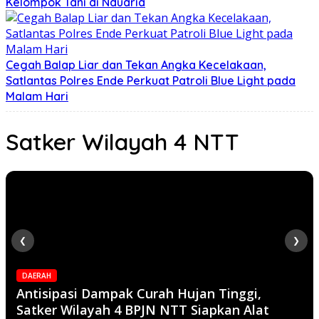
Kelompok Tani di Nduaria
Cegah Balap Liar dan Tekan Angka Kecelakaan,
Satlantas Polres Ende Perkuat Patroli Blue Light pada
Malam Hari
Satker Wilayah 4 NTT
❮
❯
DAERAH
Antisipasi Dampak Curah Hujan Tinggi,
Satker Wilayah 4 BPJN NTT Siapkan Alat