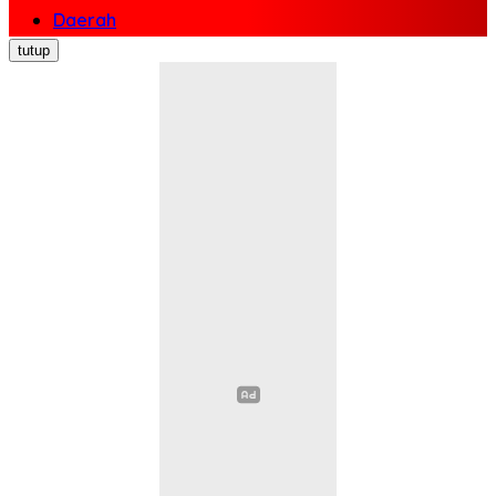
Daerah
Nasional
tutup
Politik
Ekonomi Bisnis
Hukum Kriminal
Pendidikan
Kesehatan
Sosial Budaya
Pariwisata
Opini
Olahraga