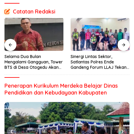
Catatan Redaksi
Selama Dua Bulan
Sinergi Lintas Sektor,
Mengalami Gangguan, Tower
Satlantas Polres Ende
BTS di Desa Otogedu Akan
Gandeng Forum LLAJ Tekan
Segera Diperbaiki
Angka Kecelakaan
Penerapan Kurikulum Merdeka Belajar Dinas
Pendidikan dan Kebudayaan Kabupaten
❮
❯