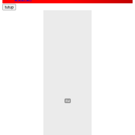
Nasional
tutup
Politik
Ekonomi Bisnis
Hukum Kriminal
Pendidikan
Kesehatan
Sosial Budaya
Pariwisata
Opini
Olahraga