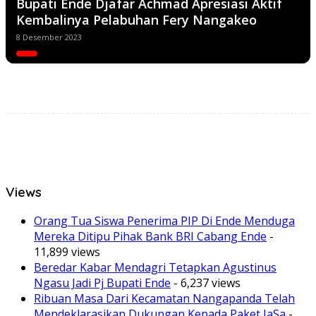
Bupati Ende Djafar Achmad Apresiasi Aktif
Kembalinya Pelabuhan Fery Nangakeo
8 Desember 2023
Views
Orang Tua Siswa Penerima PIP Di Ende Menduga
Mereka Ditipu Pihak Bank BRI Cabang Ende
-
11,899 views
Beredar Kabar Mendagri Tetapkan Agustinus
Ngasu Jadi Pj Bupati Ende
- 6,237 views
Ribuan Masa Dari Kecamatan Nangapanda Telah
Mendeklarasikan Dukungan Kepada Paket JaSa
-