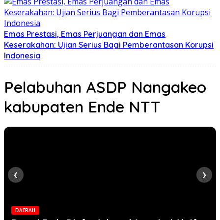
Emas Prestasi, Emas Perjuangan dan Emas
Keserakahan: Ujian Serius Bagi Pemberantasan Korupsi
Indonesia
Pelabuhan ASDP Nangakeo
kabupaten Ende NTT
❮
❯
DAERAH