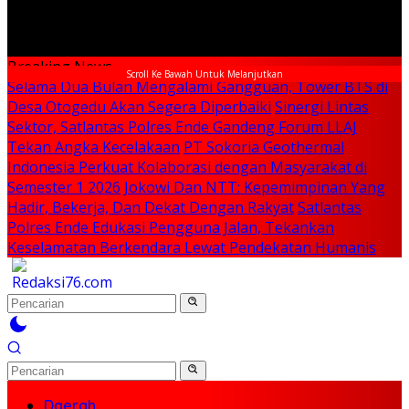
Breaking News
Scroll Ke Bawah Untuk Melanjutkan
Selama Dua Bulan Mengalami Gangguan, Tower BTS di
Desa Otogedu Akan Segera Diperbaiki
Sinergi Lintas
Sektor, Satlantas Polres Ende Gandeng Forum LLAJ
Tekan Angka Kecelakaan
PT Sokoria Geothermal
Indonesia Perkuat Kolaborasi dengan Masyarakat di
Semester 1 2026
Jokowi Dan NTT: Kepemimpinan Yang
Hadir, Bekerja, Dan Dekat Dengan Rakyat
Satlantas
Polres Ende Edukasi Pengguna Jalan, Tekankan
Keselamatan Berkendara Lewat Pendekatan Humanis
Daerah