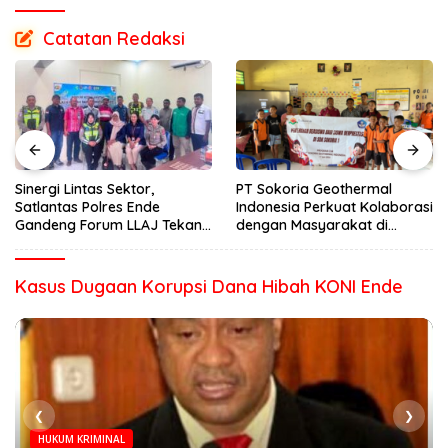
Catatan Redaksi
Sinergi Lintas Sektor,
PT Sokoria Geothermal
Satlantas Polres Ende
Indonesia Perkuat Kolaborasi
Gandeng Forum LLAJ Tekan
dengan Masyarakat di
Angka Kecelakaan
Semester 1 2026
Kasus Dugaan Korupsi Dana Hibah KONI Ende
❮
❯
HUKUM KRIMINAL