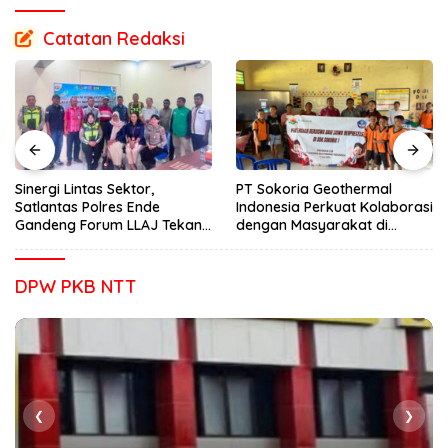
Catatan Redaksi
Sinergi Lintas Sektor,
PT Sokoria Geothermal
Satlantas Polres Ende
Indonesia Perkuat Kolaborasi
Gandeng Forum LLAJ Tekan
dengan Masyarakat di
Angka Kecelakaan
Semester 1 2026
DPW PKB NTT
❮
❯