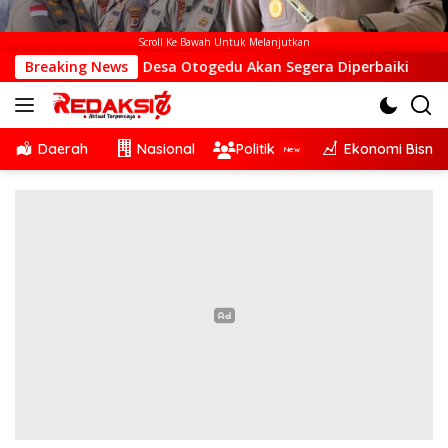
Scroll Ke Bawah Untuk Melanjutkan
BTS di Desa Otogedu Akan Segera Diperbaiki
Breaking News
Sinergi 
Daerah
Nasional
Politik
Ekonomi Bisnis