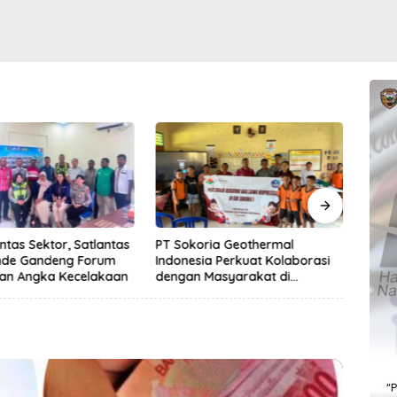
intas Sektor, Satlantas
PT Sokoria Geothermal
Joko
Ende Gandeng Forum
Indonesia Perkuat Kolaborasi
Kepe
kan Angka Kecelakaan
dengan Masyarakat di
Beke
Semester 1 2026
Raky