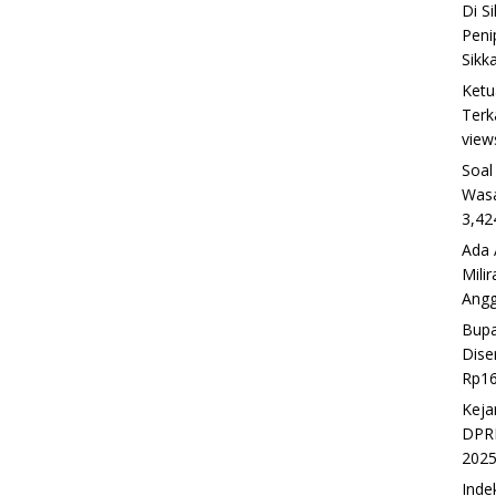
Di S
Peni
Sikk
Ketu
Terk
view
Soal
Wasa
3,42
Ada 
Mili
Ang
Bupa
Dise
Rp16
Keja
DPRD
202
Inde