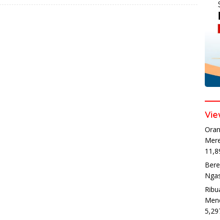
Vie
Oran
Mere
11,8
Bere
Ngas
Ribu
Mend
5,29