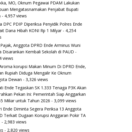
ikka, MO, Oknum Pegawai PDAM Lakukan
puan Mengatasnamakan Penjabat Bupati
a
- 4,957 views
a DPC PDIP Diperiksa Penyidik Polres Ende
ait Dana Hibah KONI Rp 1 Milyar
- 4,254
s
 Pajak, Anggota DPRD Ende Arminus Wuni
 Disarankan Kembali Sekolah di PAUD
-
4 views
Aroma korupsi Makan Minum Di DPRD Ende,
ran Rupiah Diduga Mengalir Ke Oknum
gota Dewan
- 3,326 views
ti Ende Tegaskan SK 1.333 Tenaga P3K Akan
rahkan Pekan Ini: Pemerintah Siap Anggarkan
5 Miliar untuk Tahun 2026
- 3,099 views
ri Ende Diminta Segera Periksa 13 Anggota
 Terkait Dugaan Korupsi Anggaran Pokir TA
5
- 2,983 views
ks
- 2,820 views