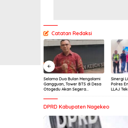
Catatan Redaksi
 Melki Mekeng :
Selama Dua Bulan Mengalami
Sinergi L
n Di Sikka Kalah
Gangguan, Tower BTS di Desa
Polres 
ten Ende, Jangan
Otogedu Akan Segera
LLAJ Te
 Suka ‘Wora-Wora’
Diperbaiki
DPRD Kabupaten Nagekeo