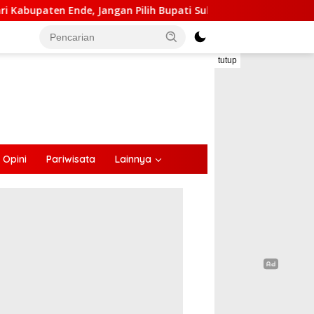
 Jangan Pilih Bupati Suka ‘Wora-Wora’
Selama Dua Bu
tutup
Opini
Pariwisata
Lainnya