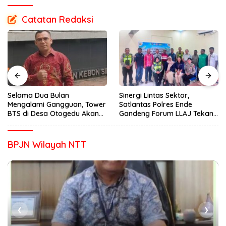
Catatan Redaksi
Selama Dua Bulan
Sinergi Lintas Sektor,
Mengalami Gangguan, Tower
Satlantas Polres Ende
BTS di Desa Otogedu Akan
Gandeng Forum LLAJ Tekan
Segera Diperbaiki
Angka Kecelakaan
BPJN Wilayah NTT
❮
❯