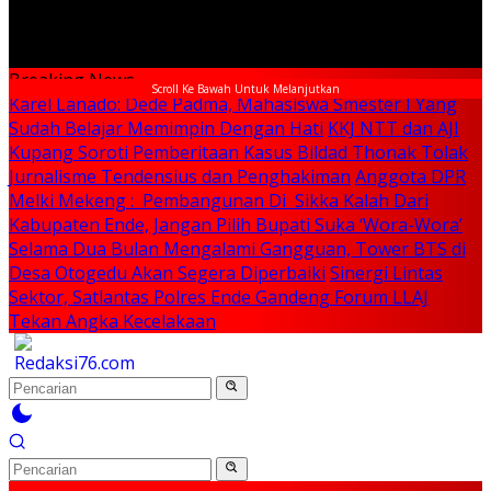
Breaking News
Scroll Ke Bawah Untuk Melanjutkan
Karel Lanado: Dede Padma, Mahasiswa Smester I Yang
Sudah Belajar Memimpin Dengan Hati
KKJ NTT dan AJI
Kupang Soroti Pemberitaan Kasus Bildad Thonak Tolak
Jurnalisme Tendensius dan Penghakiman
Anggota DPR
Melki Mekeng : Pembangunan Di Sikka Kalah Dari
Kabupaten Ende, Jangan Pilih Bupati Suka ‘Wora-Wora’
Selama Dua Bulan Mengalami Gangguan, Tower BTS di
Desa Otogedu Akan Segera Diperbaiki
Sinergi Lintas
Sektor, Satlantas Polres Ende Gandeng Forum LLAJ
Tekan Angka Kecelakaan