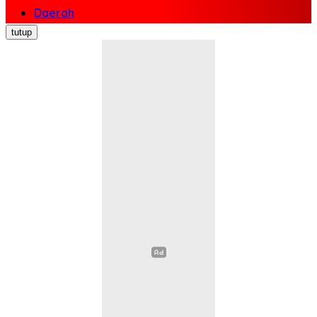
Daerah
Nasional
tutup
Politik
Ekonomi Bisnis
Hukum Kriminal
Pendidikan
Kesehatan
Sosial Budaya
Pariwisata
Opini
Olahraga