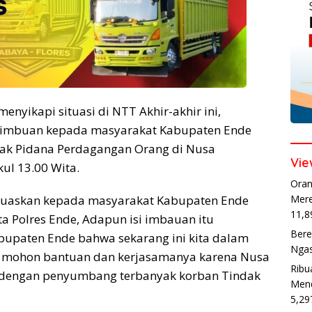
enyikapi situasi di NTT Akhir-akhir ini,
 himbuan kepada masyarakat Kabupaten Ende
dak Pidana Perdagangan Orang di Nusa
Vie
ul 13.00 Wita.
Oran
Mere
r luaskan kepada masyarakat Kabupaten Ende
11,8
 Polres Ende, Adapun isi imbauan itu
Bere
upaten Ende bahwa sekarang ini kita dalam
Ngas
itu mohon bantuan dan kerjasamanya karena Nusa
Ribu
dengan penyumbang terbanyak korban Tindak
Mend
5,29