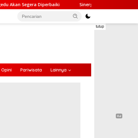
ki
Sinergi Lintas Sektor, Satlantas Polres Ende Gande
tutup
Opini
Pariwisata
Lainnya