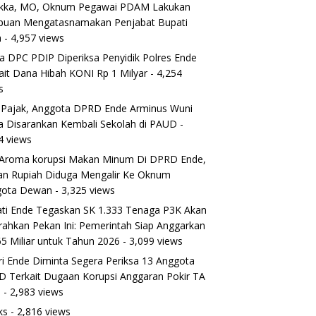
ikka, MO, Oknum Pegawai PDAM Lakukan
puan Mengatasnamakan Penjabat Bupati
a
- 4,957 views
a DPC PDIP Diperiksa Penyidik Polres Ende
ait Dana Hibah KONI Rp 1 Milyar
- 4,254
s
 Pajak, Anggota DPRD Ende Arminus Wuni
 Disarankan Kembali Sekolah di PAUD
-
4 views
Aroma korupsi Makan Minum Di DPRD Ende,
ran Rupiah Diduga Mengalir Ke Oknum
gota Dewan
- 3,325 views
ti Ende Tegaskan SK 1.333 Tenaga P3K Akan
rahkan Pekan Ini: Pemerintah Siap Anggarkan
5 Miliar untuk Tahun 2026
- 3,099 views
ri Ende Diminta Segera Periksa 13 Anggota
 Terkait Dugaan Korupsi Anggaran Pokir TA
5
- 2,983 views
ks
- 2,816 views