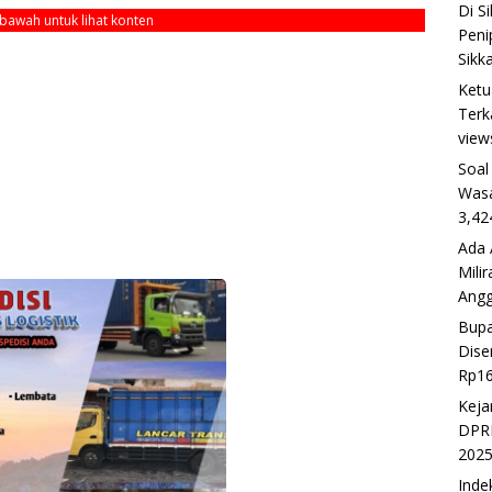
Di S
ebawah untuk lihat konten
Peni
Sikk
Ketu
Terk
view
Soal
Wasa
3,42
Ada 
Mili
Ang
Bupa
Dise
Rp16
Keja
DPRD
202
Inde