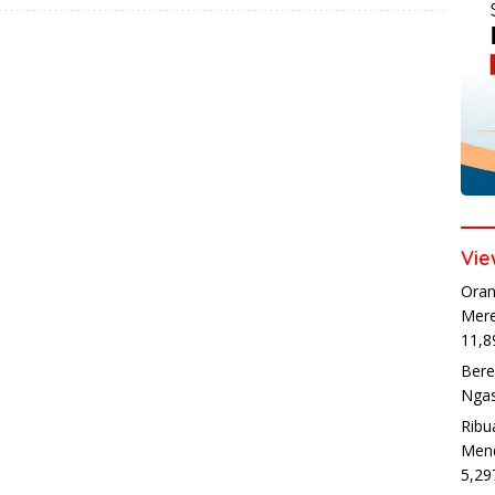
Vie
Oran
Mere
11,8
Bere
Ngas
Ribu
Mend
5,29