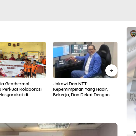
ia Geothermal
Jokowi Dan NTT:
Satla
a Perkuat Kolaborasi
Kepemimpinan Yang Hadir,
Peng
Masyarakat di
Bekerja, Dan Dekat Dengan
Kese
 1 2026
Rakyat
Lewa