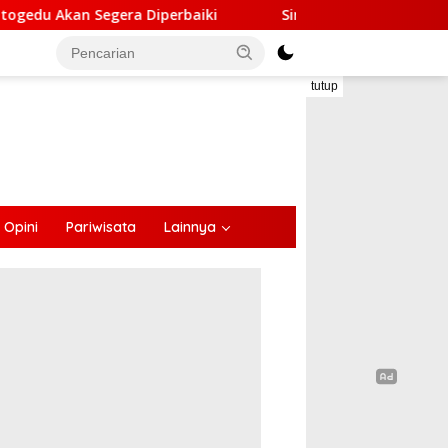
gera Diperbaiki
Sinergi Lintas Sektor, Satlantas Pol
tutup
Opini
Pariwisata
Lainnya