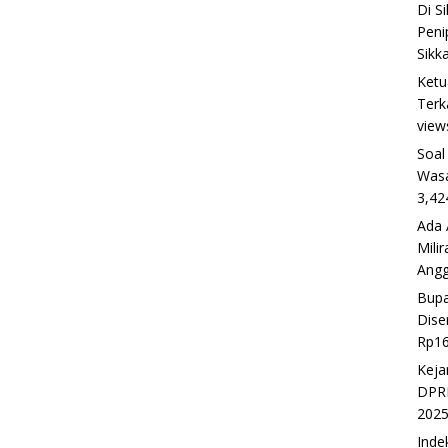
Di S
Peni
Sikk
Ketu
Terk
view
Soal
Wasa
3,42
Ada 
Mili
Ang
Bupa
Dise
Rp16
Keja
DPRD
202
Inde