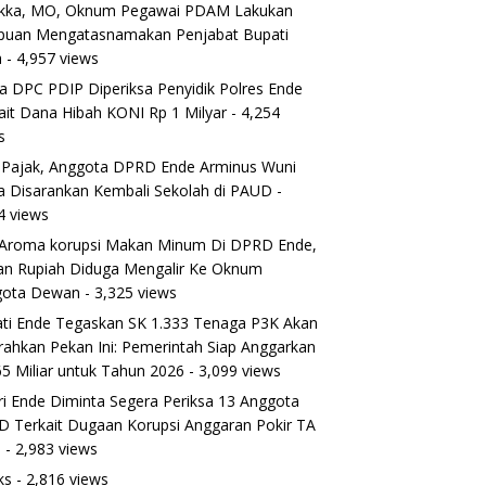
ikka, MO, Oknum Pegawai PDAM Lakukan
puan Mengatasnamakan Penjabat Bupati
a
- 4,957 views
a DPC PDIP Diperiksa Penyidik Polres Ende
ait Dana Hibah KONI Rp 1 Milyar
- 4,254
s
 Pajak, Anggota DPRD Ende Arminus Wuni
 Disarankan Kembali Sekolah di PAUD
-
4 views
Aroma korupsi Makan Minum Di DPRD Ende,
ran Rupiah Diduga Mengalir Ke Oknum
gota Dewan
- 3,325 views
ti Ende Tegaskan SK 1.333 Tenaga P3K Akan
rahkan Pekan Ini: Pemerintah Siap Anggarkan
5 Miliar untuk Tahun 2026
- 3,099 views
ri Ende Diminta Segera Periksa 13 Anggota
 Terkait Dugaan Korupsi Anggaran Pokir TA
5
- 2,983 views
ks
- 2,816 views