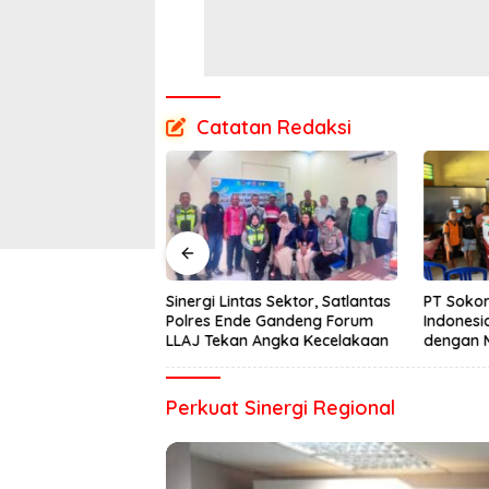
Catatan Redaksi
 Bulan Mengalami
Sinergi Lintas Sektor, Satlantas
PT Sokor
ower BTS di Desa
Polres Ende Gandeng Forum
Indonesi
an Segera
LLAJ Tekan Angka Kecelakaan
dengan 
Semester
Perkuat Sinergi Regional