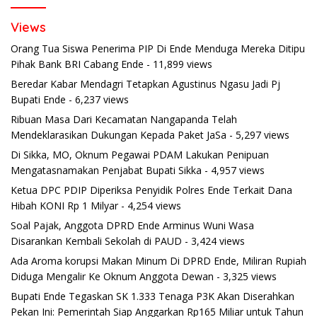
Views
Orang Tua Siswa Penerima PIP Di Ende Menduga Mereka Ditipu
Pihak Bank BRI Cabang Ende
- 11,899 views
Beredar Kabar Mendagri Tetapkan Agustinus Ngasu Jadi Pj
Bupati Ende
- 6,237 views
Ribuan Masa Dari Kecamatan Nangapanda Telah
Mendeklarasikan Dukungan Kepada Paket JaSa
- 5,297 views
Di Sikka, MO, Oknum Pegawai PDAM Lakukan Penipuan
Mengatasnamakan Penjabat Bupati Sikka
- 4,957 views
Ketua DPC PDIP Diperiksa Penyidik Polres Ende Terkait Dana
Hibah KONI Rp 1 Milyar
- 4,254 views
Soal Pajak, Anggota DPRD Ende Arminus Wuni Wasa
Disarankan Kembali Sekolah di PAUD
- 3,424 views
Ada Aroma korupsi Makan Minum Di DPRD Ende, Miliran Rupiah
Diduga Mengalir Ke Oknum Anggota Dewan
- 3,325 views
Bupati Ende Tegaskan SK 1.333 Tenaga P3K Akan Diserahkan
Pekan Ini: Pemerintah Siap Anggarkan Rp165 Miliar untuk Tahun