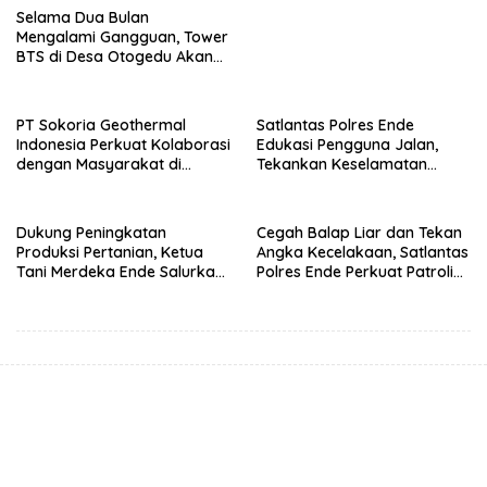
Selama Dua Bulan
Mengalami Gangguan, Tower
BTS di Desa Otogedu Akan
Segera Diperbaiki
PT Sokoria Geothermal
Satlantas Polres Ende
Indonesia Perkuat Kolaborasi
Edukasi Pengguna Jalan,
dengan Masyarakat di
Tekankan Keselamatan
Semester 1 2026
Berkendara Lewat
Pendekatan Humanis
Dukung Peningkatan
Cegah Balap Liar dan Tekan
Produksi Pertanian, Ketua
Angka Kecelakaan, Satlantas
Tani Merdeka Ende Salurkan
Polres Ende Perkuat Patroli
Traktor Roda Empat untuk
Blue Light pada Malam Hari
Kelompok Tani di Nduaria