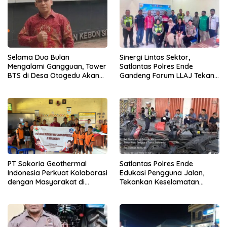
Sinergi Lintas Sektor,
Selama Dua Bulan
Satlantas Polres Ende
Mengalami Gangguan, Tower
Gandeng Forum LLAJ Tekan
BTS di Desa Otogedu Akan
Angka Kecelakaan
Segera Diperbaiki
PT Sokoria Geothermal
Satlantas Polres Ende
Indonesia Perkuat Kolaborasi
Edukasi Pengguna Jalan,
dengan Masyarakat di
Tekankan Keselamatan
Semester 1 2026
Berkendara Lewat
Pendekatan Humanis