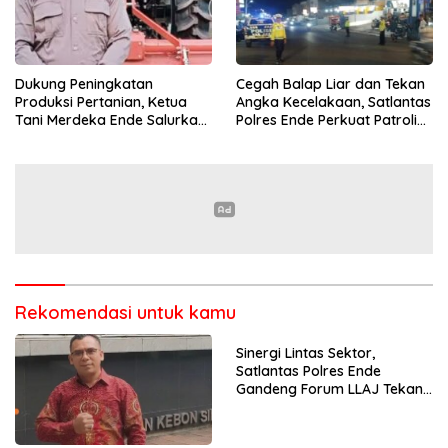
Dukung Peningkatan
Cegah Balap Liar dan Tekan
Produksi Pertanian, Ketua
Angka Kecelakaan, Satlantas
Tani Merdeka Ende Salurkan
Polres Ende Perkuat Patroli
Traktor Roda Empat untuk
Blue Light pada Malam Hari
Kelompok Tani di Nduaria
Rekomendasi untuk kamu
Sinergi Lintas Sektor,
Satlantas Polres Ende
Gandeng Forum LLAJ Tekan
Angka Kecelakaan