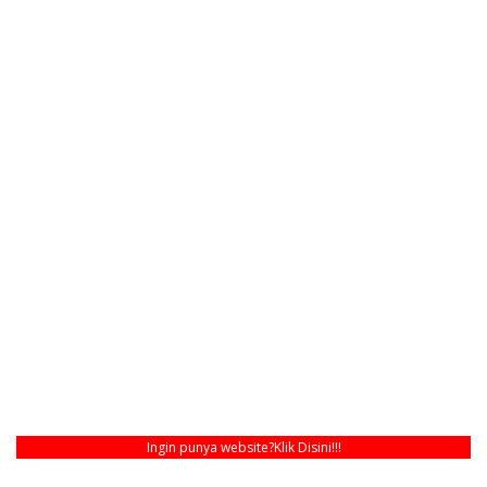
Ingin punya website?
Klik Disini!!!