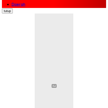
Daerah
Nasional
tutup
Politik
Ekonomi Bisnis
Hukum Kriminal
Pendidikan
Kesehatan
Sosial Budaya
Pariwisata
Opini
Olahraga