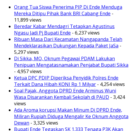
Orang Tua Siswa Penerima PIP Di Ende Menduga
Mereka Ditipu Pihak Bank BRI Cabang Ende
-
11,899 views
Beredar Kabar Mendagri Tetapkan Agustinus
Ngasu Jadi Pj Bupati Ende
- 6,237 views
Ribuan Masa Dari Kecamatan Nangapanda Telah
Mendeklarasikan Dukungan Kepada Paket JaSa
-
5,297 views
Di Sikka, MO, Oknum Pegawai PDAM Lakukan
Penipuan Mengatasnamakan Penjabat Bupati Sikka
- 4,957 views
Ketua DPC PDIP Diperiksa Penyidik Polres Ende
Terkait Dana Hibah KONI Rp 1 Milyar
- 4,254 views
Soal Pajak, Anggota DPRD Ende Arminus Wuni
Wasa Disarankan Kembali Sekolah di PAUD
- 3,424
views
Ada Aroma korupsi Makan Minum Di DPRD Ende,
Miliran Rupiah Diduga Mengalir Ke Oknum Anggota
Dewan
- 3,325 views
Bupati Ende Tegaskan SK 1.333 Tenaga P3K Akan