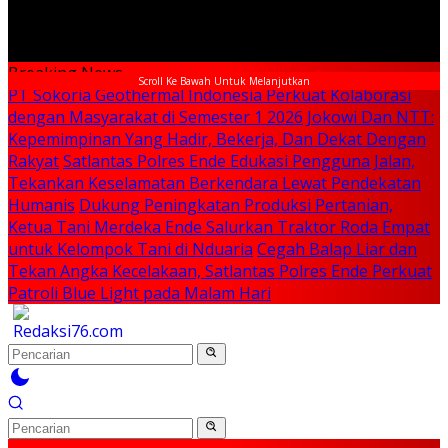
Breaking News
Scroll Ke Bawah Untuk Melanjutkan
PT Sokoria Geothermal Indonesia Perkuat Kolaborasi
dengan Masyarakat di Semester 1 2026
Jokowi Dan NTT:
Kepemimpinan Yang Hadir, Bekerja, Dan Dekat Dengan
Rakyat
Satlantas Polres Ende Edukasi Pengguna Jalan,
Tekankan Keselamatan Berkendara Lewat Pendekatan
Humanis
Dukung Peningkatan Produksi Pertanian,
Ketua Tani Merdeka Ende Salurkan Traktor Roda Empat
untuk Kelompok Tani di Nduaria
Cegah Balap Liar dan
Tekan Angka Kecelakaan, Satlantas Polres Ende Perkuat
Patroli Blue Light pada Malam Hari