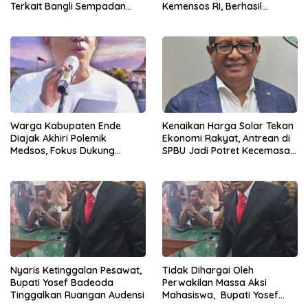
Kemensos RI, Berhasil
Terkait Bangli Sempadan
Ditangkap Penyidik Polres
Pantai
Ende di Kota Bandung
Warga Kabupaten Ende
Kenaikan Harga Solar Tekan
Diajak Akhiri Polemik
Ekonomi Rakyat, Antrean di
Medsos, Fokus Dukung
SPBU Jadi Potret Kecemasan
Program Strategis Daerah
Masyarakat
Nyaris Ketinggalan Pesawat,
Tidak Dihargai Oleh
Bupati Yosef Badeoda
Perwakilan Massa Aksi
Tinggalkan Ruangan Audensi
Mahasiswa, Bupati Yosef
Badeoda Terpaksa