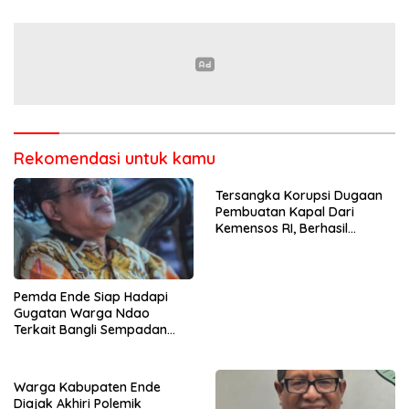
Tinggalkan Ruang Dialog
Rekomendasi untuk kamu
Tersangka Korupsi Dugaan
Pembuatan Kapal Dari
Kemensos RI, Berhasil
Ditangkap Penyidik Polres
Ende di Kota Bandung
Pemda Ende Siap Hadapi
Gugatan Warga Ndao
Terkait Bangli Sempadan
Pantai
Warga Kabupaten Ende
Diajak Akhiri Polemik