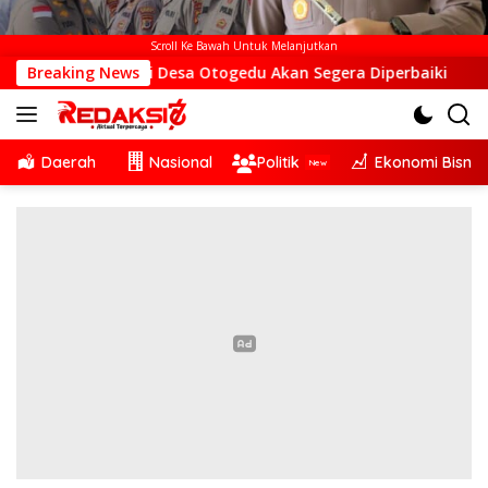
Scroll Ke Bawah Untuk Melanjutkan
 BTS di Desa Otogedu Akan Segera Diperbaiki
Breaking News
Sinergi
Daerah
Nasional
Politik
Ekonomi Bisnis