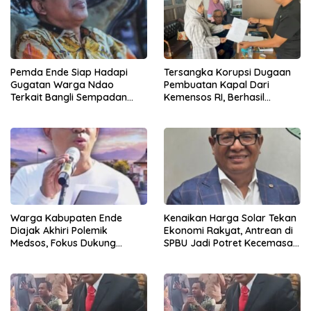
Pemda Ende Siap Hadapi
Tersangka Korupsi Dugaan
Gugatan Warga Ndao
Pembuatan Kapal Dari
Terkait Bangli Sempadan
Kemensos RI, Berhasil
Pantai
Ditangkap Penyidik Polres
Ende di Kota Bandung
Warga Kabupaten Ende
Kenaikan Harga Solar Tekan
Diajak Akhiri Polemik
Ekonomi Rakyat, Antrean di
Medsos, Fokus Dukung
SPBU Jadi Potret Kecemasan
Program Strategis Daerah
Masyarakat