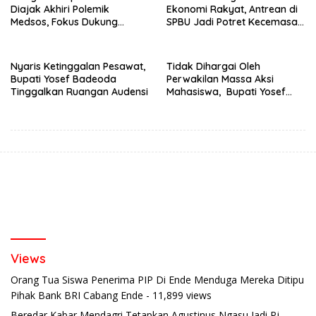
Diajak Akhiri Polemik
Ekonomi Rakyat, Antrean di
Medsos, Fokus Dukung
SPBU Jadi Potret Kecemasan
Program Strategis Daerah
Masyarakat
Nyaris Ketinggalan Pesawat,
Tidak Dihargai Oleh
Bupati Yosef Badeoda
Perwakilan Massa Aksi
Tinggalkan Ruangan Audensi
Mahasiswa, Bupati Yosef
Badeoda Terpaksa
Tinggalkan Ruang Dialog
Views
Orang Tua Siswa Penerima PIP Di Ende Menduga Mereka Ditipu
Pihak Bank BRI Cabang Ende
- 11,899 views
Beredar Kabar Mendagri Tetapkan Agustinus Ngasu Jadi Pj