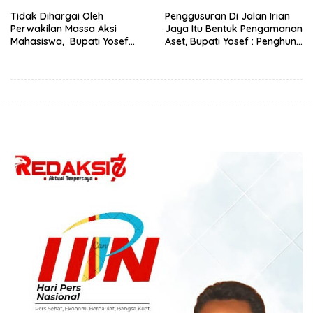
Tidak Dihargai Oleh
Penggusuran Di Jalan Irian
Perwakilan Massa Aksi
Jaya Itu Bentuk Pengamanan
Mahasiswa, Bupati Yosef
Aset, Bupati Yosef : Penghuni
Badeoda Terpaksa
Tidak Perlu Direlokasi dan
Tinggalkan Ruang Dialog
Surat Hibah SVD Tak Ada
TTD Lurah-Camat