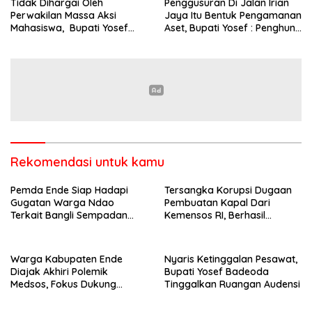
Tidak Dihargai Oleh
Penggusuran Di Jalan Irian
Perwakilan Massa Aksi
Jaya Itu Bentuk Pengamanan
Mahasiswa, Bupati Yosef
Aset, Bupati Yosef : Penghuni
Badeoda Terpaksa
Tidak Perlu Direlokasi dan
Tinggalkan Ruang Dialog
Surat Hibah SVD Tak Ada
TTD Lurah-Camat
Rekomendasi untuk kamu
Pemda Ende Siap Hadapi
Tersangka Korupsi Dugaan
Gugatan Warga Ndao
Pembuatan Kapal Dari
Terkait Bangli Sempadan
Kemensos RI, Berhasil
Pantai
Ditangkap Penyidik Polres
Ende di Kota Bandung
Warga Kabupaten Ende
Nyaris Ketinggalan Pesawat,
Diajak Akhiri Polemik
Bupati Yosef Badeoda
Medsos, Fokus Dukung
Tinggalkan Ruangan Audensi
Program Strategis Daerah