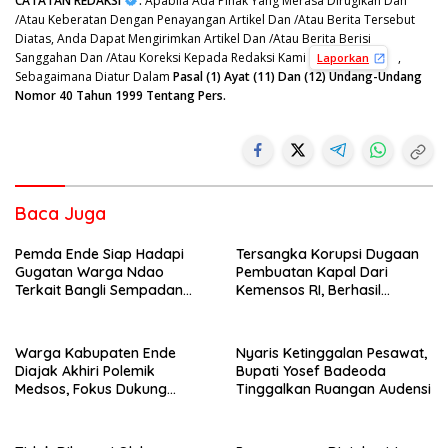
CATATAN REDAKSI
:
Apabila Ada Pihak Yang Merasa Dirugikan Dan
/Atau Keberatan Dengan Penayangan Artikel Dan /Atau Berita Tersebut
Diatas, Anda Dapat Mengirimkan Artikel Dan /Atau Berita Berisi
Sanggahan Dan /Atau Koreksi Kepada Redaksi Kami
,
Laporkan
Sebagaimana Diatur Dalam
Pasal (1) Ayat (11) Dan (12) Undang-Undang
Nomor 40 Tahun 1999 Tentang Pers.
Baca Juga
Pemda Ende Siap Hadapi
Tersangka Korupsi Dugaan
Gugatan Warga Ndao
Pembuatan Kapal Dari
Terkait Bangli Sempadan
Kemensos RI, Berhasil
Pantai
Ditangkap Penyidik Polres
Ende di Kota Bandung
Warga Kabupaten Ende
Nyaris Ketinggalan Pesawat,
Diajak Akhiri Polemik
Bupati Yosef Badeoda
Medsos, Fokus Dukung
Tinggalkan Ruangan Audensi
Program Strategis Daerah