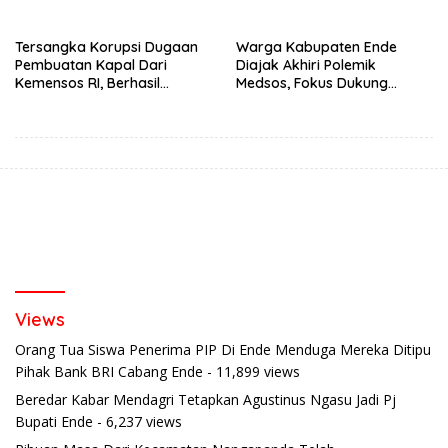
Pantai
Nasional”
Tersangka Korupsi Dugaan
Warga Kabupaten Ende
Pembuatan Kapal Dari
Diajak Akhiri Polemik
Kemensos RI, Berhasil
Medsos, Fokus Dukung
Ditangkap Penyidik Polres
Program Strategis Daerah
Ende di Kota Bandung
Views
Orang Tua Siswa Penerima PIP Di Ende Menduga Mereka Ditipu
Pihak Bank BRI Cabang Ende
- 11,899 views
Beredar Kabar Mendagri Tetapkan Agustinus Ngasu Jadi Pj
Bupati Ende
- 6,237 views