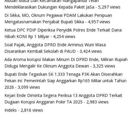
Ribuan Masa Dari Kecamatan Nangapanda Telah
Mendeklarasikan Dukungan Kepada Paket JaSa
- 5,297 views
Di Sikka, MO, Oknum Pegawai PDAM Lakukan Penipuan
Mengatasnamakan Penjabat Bupati Sikka
- 4,957 views
Ketua DPC PDIP Diperiksa Penyidik Polres Ende Terkait Dana
Hibah KONI Rp 1 Milyar
- 4,254 views
Soal Pajak, Anggota DPRD Ende Arminus Wuni Wasa
Disarankan Kembali Sekolah di PAUD
- 3,424 views
Ada Aroma korupsi Makan Minum Di DPRD Ende, Miliran Rupiah
Diduga Mengalir Ke Oknum Anggota Dewan
- 3,325 views
Bupati Ende Tegaskan SK 1.333 Tenaga P3K Akan Diserahkan
Pekan Ini: Pemerintah Siap Anggarkan Rp165 Miliar untuk Tahun
2026
- 3,099 views
Kejari Ende Diminta Segera Periksa 13 Anggota DPRD Terkait
Dugaan Korupsi Anggaran Pokir TA 2025
- 2,983 views
Indeks
- 2,816 views