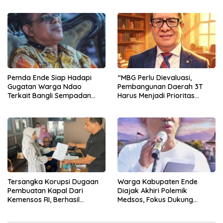
Rakyat
Bagi Pemberantasan Korupsi
Indonesia
Pemda Ende Siap Hadapi
“MBG Perlu Dievaluasi,
Gugatan Warga Ndao
Pembangunan Daerah 3T
Terkait Bangli Sempadan
Harus Menjadi Prioritas
Pantai
Nasional”
Tersangka Korupsi Dugaan
Warga Kabupaten Ende
Pembuatan Kapal Dari
Diajak Akhiri Polemik
Kemensos RI, Berhasil
Medsos, Fokus Dukung
Ditangkap Penyidik Polres
Program Strategis Daerah
Ende di Kota Bandung