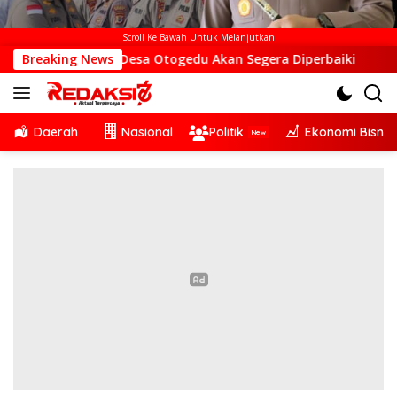
Scroll Ke Bawah Untuk Melanjutkan
S di Desa Otogedu Akan Segera Diperbaiki
Breaking News
Sinergi Li
Daerah
Nasional
Politik
Ekonomi Bisnis