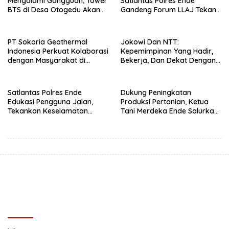
Mengalami Gangguan, Tower
Satlantas Polres Ende
BTS di Desa Otogedu Akan
Gandeng Forum LLAJ Tekan
Segera Diperbaiki
Angka Kecelakaan
PT Sokoria Geothermal
Jokowi Dan NTT:
Indonesia Perkuat Kolaborasi
Kepemimpinan Yang Hadir,
dengan Masyarakat di
Bekerja, Dan Dekat Dengan
Semester 1 2026
Rakyat
Satlantas Polres Ende
Dukung Peningkatan
Edukasi Pengguna Jalan,
Produksi Pertanian, Ketua
Tekankan Keselamatan
Tani Merdeka Ende Salurkan
Berkendara Lewat
Traktor Roda Empat untuk
Pendekatan Humanis
Kelompok Tani di Nduaria