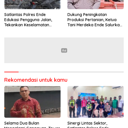
Satlantas Polres Ende
Dukung Peningkatan
Edukasi Pengguna Jalan,
Produksi Pertanian, Ketua
Tekankan Keselamatan
Tani Merdeka Ende Salurkan
Berkendara Lewat
Traktor Roda Empat untuk
Pendekatan Humanis
Kelompok Tani di Nduaria
Rekomendasi untuk kamu
Selama Dua Bulan
Sinergi Lintas Sektor,