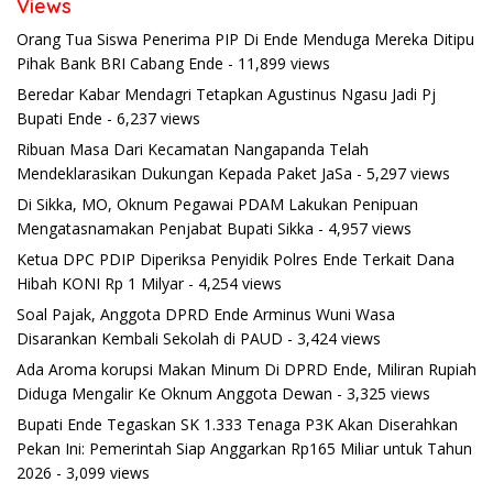
Views
Orang Tua Siswa Penerima PIP Di Ende Menduga Mereka Ditipu
Pihak Bank BRI Cabang Ende
- 11,899 views
Beredar Kabar Mendagri Tetapkan Agustinus Ngasu Jadi Pj
Bupati Ende
- 6,237 views
Ribuan Masa Dari Kecamatan Nangapanda Telah
Mendeklarasikan Dukungan Kepada Paket JaSa
- 5,297 views
Di Sikka, MO, Oknum Pegawai PDAM Lakukan Penipuan
Mengatasnamakan Penjabat Bupati Sikka
- 4,957 views
Ketua DPC PDIP Diperiksa Penyidik Polres Ende Terkait Dana
Hibah KONI Rp 1 Milyar
- 4,254 views
Soal Pajak, Anggota DPRD Ende Arminus Wuni Wasa
Disarankan Kembali Sekolah di PAUD
- 3,424 views
Ada Aroma korupsi Makan Minum Di DPRD Ende, Miliran Rupiah
Diduga Mengalir Ke Oknum Anggota Dewan
- 3,325 views
Bupati Ende Tegaskan SK 1.333 Tenaga P3K Akan Diserahkan
Pekan Ini: Pemerintah Siap Anggarkan Rp165 Miliar untuk Tahun
2026
- 3,099 views