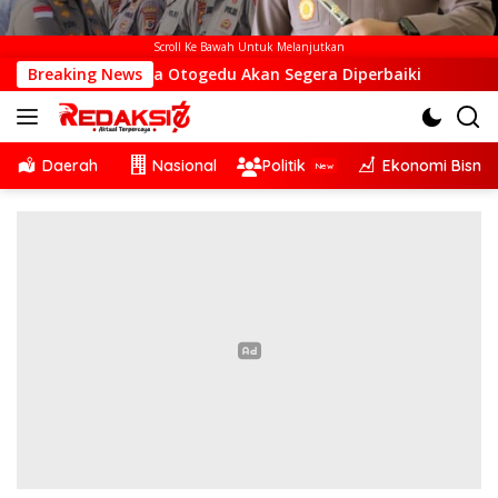
Scroll Ke Bawah Untuk Melanjutkan
S di Desa Otogedu Akan Segera Diperbaiki
Breaking News
Sinergi Li
Daerah
Nasional
Politik
Ekonomi Bisnis