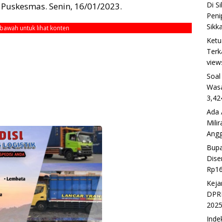
Di S
Puskesmas. Senin, 16/01/2023.
Peni
Sikk
ebawah untuk lihat konten
Ketu
Terk
view
Soal
Wasa
3,42
Ada 
Mili
Ang
Bupa
Dise
Rp16
Keja
DPRD
202
Inde