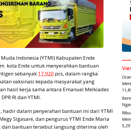
 Muda Indonesia (YTMI) Kabupaten Ende
m kota Ende untuk menyerahkan bantuan
Vie
ntigen sebanyak
17.920
pcs, dalam rangka
Oran
atan vaksinasi kepada masyarakat yang
Mere
n hasil kerja sama antara Emanuel Melkiades
11,8
X DPR RI dan YTMI.
Bere
Ngas
i, hadir dalam penyerahan bantuan ini dari YTMI
Ribu
 Megy Sigasare, dan pengurus YTMI Ende Maria
Mend
5,29
, dan bantuan tersebut langsung diterima oleh