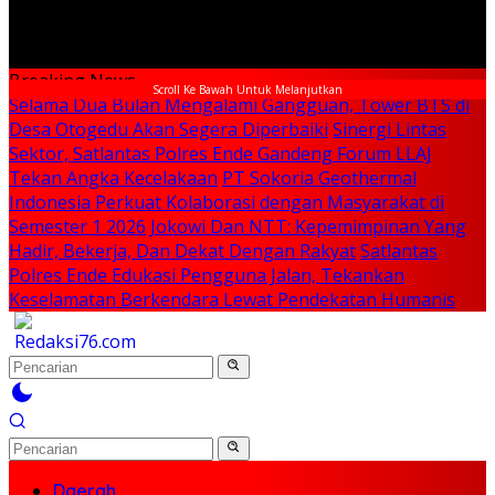
Breaking News
Scroll Ke Bawah Untuk Melanjutkan
Selama Dua Bulan Mengalami Gangguan, Tower BTS di
Desa Otogedu Akan Segera Diperbaiki
Sinergi Lintas
Sektor, Satlantas Polres Ende Gandeng Forum LLAJ
Tekan Angka Kecelakaan
PT Sokoria Geothermal
Indonesia Perkuat Kolaborasi dengan Masyarakat di
Semester 1 2026
Jokowi Dan NTT: Kepemimpinan Yang
Hadir, Bekerja, Dan Dekat Dengan Rakyat
Satlantas
Polres Ende Edukasi Pengguna Jalan, Tekankan
Keselamatan Berkendara Lewat Pendekatan Humanis
Daerah