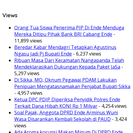
Views
Orang Tua Siswa Penerima PIP Di Ende Menduga
Mereka Ditipu Pihak Bank BRI Cabang Ende
-
11,899 views
Beredar Kabar Mendagri Tetapkan Agustinus
Ngasu Jadi Pj Bupati Ende
- 6,237 views
Ribuan Masa Dari Kecamatan Nangapanda Telah
Mendeklarasikan Dukungan Kepada Paket JaSa
-
5,297 views
Di Sikka, MO, Oknum Pegawai PDAM Lakukan
Penipuan Mengatasnamakan Penjabat Bupati Sikka
- 4,957 views
Ketua DPC PDIP Diperiksa Penyidik Polres Ende
Terkait Dana Hibah KONI Rp 1 Milyar
- 4,254 views
Soal Pajak, Anggota DPRD Ende Arminus Wuni
Wasa Disarankan Kembali Sekolah di PAUD
- 3,424
views
Ada Aroma korupsi Makan Minum Di DPRD Ende,