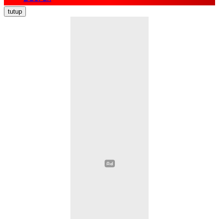
Nasional
tutup
Politik
Ekonomi Bisnis
Hukum Kriminal
Pendidikan
Kesehatan
Sosial Budaya
Pariwisata
Opini
Olahraga