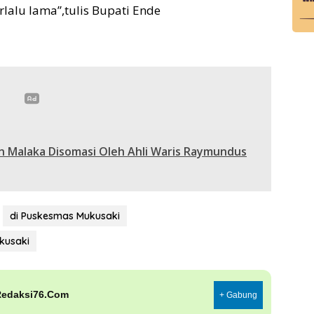
lalu lama”,tulis Bupati Ende
n Malaka Disomasi Oleh Ahli Waris Raymundus
di Puskesmas Mukusaki
kusaki
Redaksi76.Com
+ Gabung