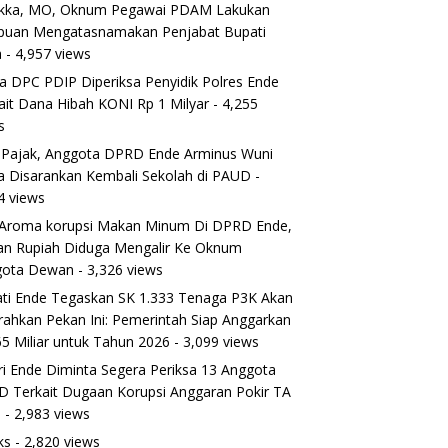
ikka, MO, Oknum Pegawai PDAM Lakukan
puan Mengatasnamakan Penjabat Bupati
a
- 4,957 views
a DPC PDIP Diperiksa Penyidik Polres Ende
ait Dana Hibah KONI Rp 1 Milyar
- 4,255
s
 Pajak, Anggota DPRD Ende Arminus Wuni
 Disarankan Kembali Sekolah di PAUD
-
4 views
Aroma korupsi Makan Minum Di DPRD Ende,
ran Rupiah Diduga Mengalir Ke Oknum
gota Dewan
- 3,326 views
ti Ende Tegaskan SK 1.333 Tenaga P3K Akan
rahkan Pekan Ini: Pemerintah Siap Anggarkan
5 Miliar untuk Tahun 2026
- 3,099 views
ri Ende Diminta Segera Periksa 13 Anggota
 Terkait Dugaan Korupsi Anggaran Pokir TA
5
- 2,983 views
ks
- 2,820 views