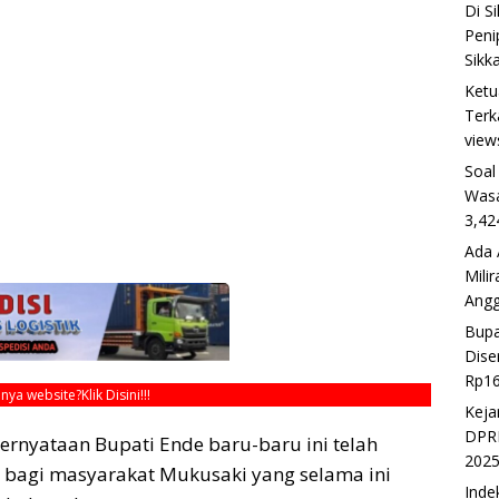
Di S
Peni
Sikk
Ketu
Terk
view
Soal
Wasa
3,42
Ada 
Mili
Ang
Bupa
Dise
Rp16
unya website?
Klik Disini!!!
Keja
DPRD
nyataan Bupati Ende baru-baru ini telah
202
 bagi masyarakat Mukusaki yang selama ini
Inde