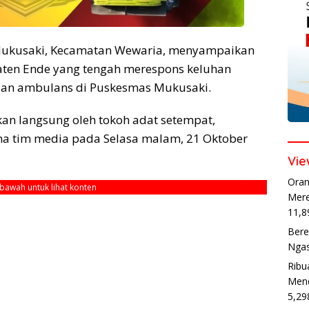
Mukusaki, Kecamatan Wewaria, menyampaikan
aten Ende yang tengah merespons keluhan
aan ambulans di Puskesmas Mukusaki.
an langsung oleh tokoh adat setempat,
a tim media pada Selasa malam, 21 Oktober
Vie
Oran
ebawah untuk lihat konten
Mere
11,8
Bere
Ngas
Ribu
Mend
5,29