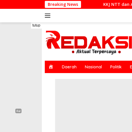
Langsung
KKJ NTT dan AJI Kupang Soroti Pemberit
Breaking News
ke
konten
tutup
H
Daerah
Nasional
Politik
o
m
e