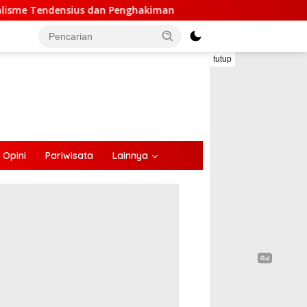
ghakiman
Anggota DPR Melki Mekeng : Pembangunan Di 
tutup
Opini
Pariwisata
Lainnya