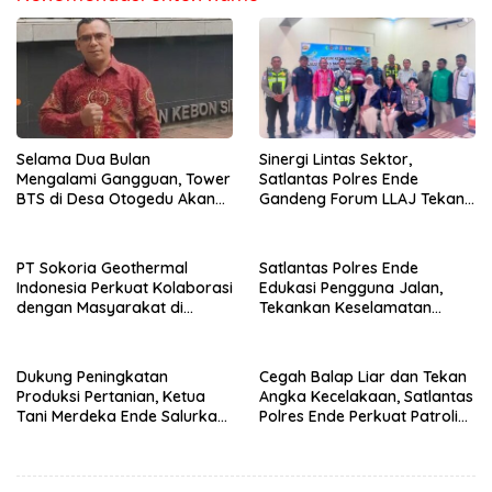
Selama Dua Bulan
Sinergi Lintas Sektor,
Mengalami Gangguan, Tower
Satlantas Polres Ende
BTS di Desa Otogedu Akan
Gandeng Forum LLAJ Tekan
Segera Diperbaiki
Angka Kecelakaan
PT Sokoria Geothermal
Satlantas Polres Ende
Indonesia Perkuat Kolaborasi
Edukasi Pengguna Jalan,
dengan Masyarakat di
Tekankan Keselamatan
Semester 1 2026
Berkendara Lewat
Pendekatan Humanis
Dukung Peningkatan
Cegah Balap Liar dan Tekan
Produksi Pertanian, Ketua
Angka Kecelakaan, Satlantas
Tani Merdeka Ende Salurkan
Polres Ende Perkuat Patroli
Traktor Roda Empat untuk
Blue Light pada Malam Hari
Kelompok Tani di Nduaria