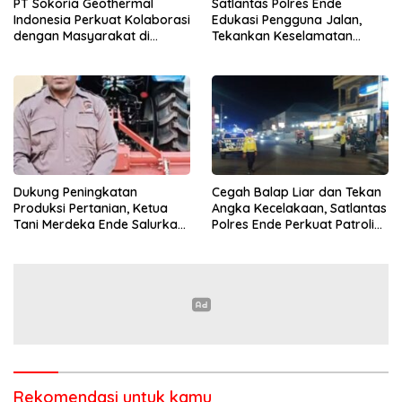
PT Sokoria Geothermal
Satlantas Polres Ende
Indonesia Perkuat Kolaborasi
Edukasi Pengguna Jalan,
dengan Masyarakat di
Tekankan Keselamatan
Semester 1 2026
Berkendara Lewat
Pendekatan Humanis
Dukung Peningkatan
Cegah Balap Liar dan Tekan
Produksi Pertanian, Ketua
Angka Kecelakaan, Satlantas
Tani Merdeka Ende Salurkan
Polres Ende Perkuat Patroli
Traktor Roda Empat untuk
Blue Light pada Malam Hari
Kelompok Tani di Nduaria
Rekomendasi untuk kamu