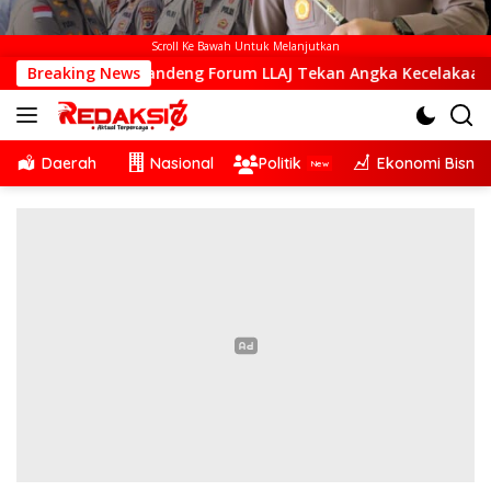
Scroll Ke Bawah Untuk Melanjutkan
Ende Gandeng Forum LLAJ Tekan Angka Kecelakaan
Breaking News
PT So
Daerah
Nasional
Politik
Ekonomi Bisnis