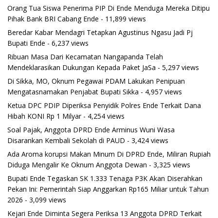
Orang Tua Siswa Penerima PIP Di Ende Menduga Mereka Ditipu
Pihak Bank BRI Cabang Ende
- 11,899 views
Beredar Kabar Mendagri Tetapkan Agustinus Ngasu Jadi Pj
Bupati Ende
- 6,237 views
Ribuan Masa Dari Kecamatan Nangapanda Telah
Mendeklarasikan Dukungan Kepada Paket JaSa
- 5,297 views
Di Sikka, MO, Oknum Pegawai PDAM Lakukan Penipuan
Mengatasnamakan Penjabat Bupati Sikka
- 4,957 views
Ketua DPC PDIP Diperiksa Penyidik Polres Ende Terkait Dana
Hibah KONI Rp 1 Milyar
- 4,254 views
Soal Pajak, Anggota DPRD Ende Arminus Wuni Wasa
Disarankan Kembali Sekolah di PAUD
- 3,424 views
Ada Aroma korupsi Makan Minum Di DPRD Ende, Miliran Rupiah
Diduga Mengalir Ke Oknum Anggota Dewan
- 3,325 views
Bupati Ende Tegaskan SK 1.333 Tenaga P3K Akan Diserahkan
Pekan Ini: Pemerintah Siap Anggarkan Rp165 Miliar untuk Tahun
2026
- 3,099 views
Kejari Ende Diminta Segera Periksa 13 Anggota DPRD Terkait