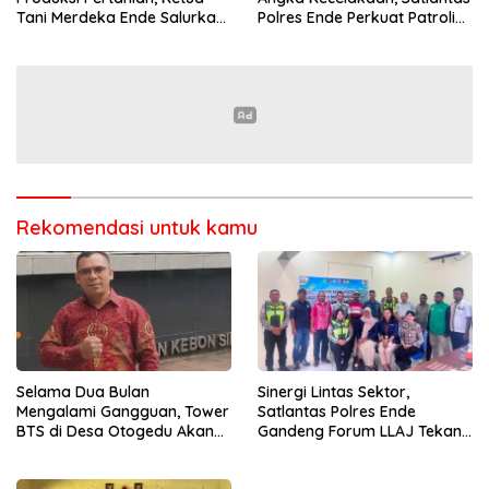
Tani Merdeka Ende Salurkan
Polres Ende Perkuat Patroli
Traktor Roda Empat untuk
Blue Light pada Malam Hari
Kelompok Tani di Nduaria
Rekomendasi untuk kamu
Selama Dua Bulan
Sinergi Lintas Sektor,
Mengalami Gangguan, Tower
Satlantas Polres Ende
BTS di Desa Otogedu Akan
Gandeng Forum LLAJ Tekan
Segera Diperbaiki
Angka Kecelakaan