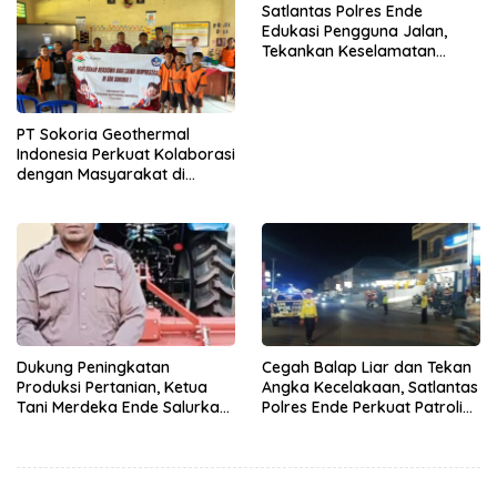
Satlantas Polres Ende
Edukasi Pengguna Jalan,
Tekankan Keselamatan
Berkendara Lewat
Pendekatan Humanis
PT Sokoria Geothermal
Indonesia Perkuat Kolaborasi
dengan Masyarakat di
Semester 1 2026
Dukung Peningkatan
Cegah Balap Liar dan Tekan
Produksi Pertanian, Ketua
Angka Kecelakaan, Satlantas
Tani Merdeka Ende Salurkan
Polres Ende Perkuat Patroli
Traktor Roda Empat untuk
Blue Light pada Malam Hari
Kelompok Tani di Nduaria