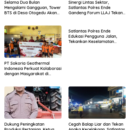
Selama Dua Bulan
Sinergi Lintas Sektor,
Mengalami Gangguan, Tower
Satlantas Polres Ende
BTS di Desa Otogedu Akan
Gandeng Forum LLAJ Tekan
Segera Diperbaiki
Angka Kecelakaan
Satlantas Polres Ende
Edukasi Pengguna Jalan,
Tekankan Keselamatan
Berkendara Lewat
Pendekatan Humanis
PT Sokoria Geothermal
Indonesia Perkuat Kolaborasi
dengan Masyarakat di
Semester 1 2026
Dukung Peningkatan
Cegah Balap Liar dan Tekan
Produksi Pertanian, Ketua
Angka Kecelakaan, Satlantas