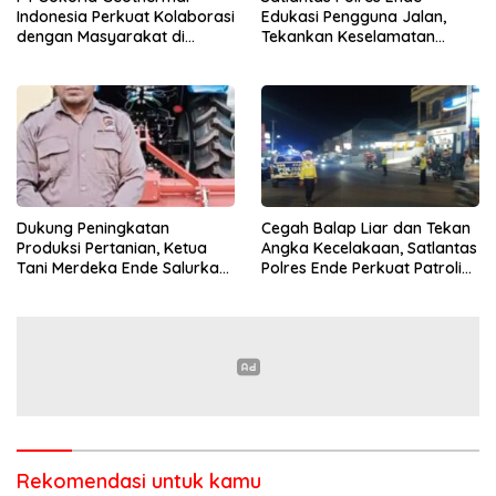
Indonesia Perkuat Kolaborasi
Edukasi Pengguna Jalan,
dengan Masyarakat di
Tekankan Keselamatan
Semester 1 2026
Berkendara Lewat
Pendekatan Humanis
Dukung Peningkatan
Cegah Balap Liar dan Tekan
Produksi Pertanian, Ketua
Angka Kecelakaan, Satlantas
Tani Merdeka Ende Salurkan
Polres Ende Perkuat Patroli
Traktor Roda Empat untuk
Blue Light pada Malam Hari
Kelompok Tani di Nduaria
Rekomendasi untuk kamu