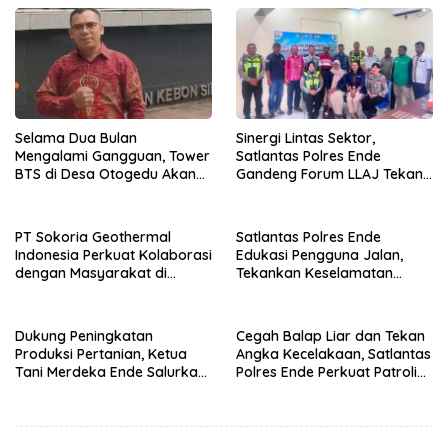
Selama Dua Bulan
Sinergi Lintas Sektor,
Mengalami Gangguan, Tower
Satlantas Polres Ende
BTS di Desa Otogedu Akan
Gandeng Forum LLAJ Tekan
Segera Diperbaiki
Angka Kecelakaan
PT Sokoria Geothermal
Satlantas Polres Ende
Indonesia Perkuat Kolaborasi
Edukasi Pengguna Jalan,
dengan Masyarakat di
Tekankan Keselamatan
Semester 1 2026
Berkendara Lewat
Pendekatan Humanis
Dukung Peningkatan
Cegah Balap Liar dan Tekan
Produksi Pertanian, Ketua
Angka Kecelakaan, Satlantas
Tani Merdeka Ende Salurkan
Polres Ende Perkuat Patroli
Traktor Roda Empat untuk
Blue Light pada Malam Hari
Kelompok Tani di Nduaria