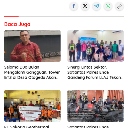
Baca Juga
Selama Dua Bulan
Sinergi Lintas Sektor,
Mengalami Gangguan, Tower
Satlantas Polres Ende
BTS di Desa Otogedu Akan
Gandeng Forum LLAJ Tekan
Segera Diperbaiki
Angka Kecelakaan
PT Sokoria Geothermal
Satlantas Polres Ende