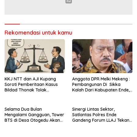
Rekomendasi untuk kamu
KKJ NTT dan AJI Kupang
Anggota DPR Melki Mekeng :
Soroti Pemberitaan Kasus
Pembangunan Di Sikka
Bildad Thonak Tolak
Kalah Dari Kabupaten Ende,
Jurnalisme Tendensius dan
Jangan Pilih Bupati Suka
Penghakiman
‘Wora-Wora’
Selama Dua Bulan
Sinergi Lintas Sektor,
Mengalami Gangguan, Tower
Satlantas Polres Ende
BTS di Desa Otogedu Akan
Gandeng Forum LLAJ Tekan
Segera Diperbaiki
Angka Kecelakaan