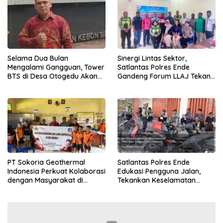
Selama Dua Bulan
Sinergi Lintas Sektor,
Mengalami Gangguan, Tower
Satlantas Polres Ende
BTS di Desa Otogedu Akan
Gandeng Forum LLAJ Tekan
Segera Diperbaiki
Angka Kecelakaan
PT Sokoria Geothermal
Satlantas Polres Ende
Indonesia Perkuat Kolaborasi
Edukasi Pengguna Jalan,
dengan Masyarakat di
Tekankan Keselamatan
Semester 1 2026
Berkendara Lewat
Pendekatan Humanis