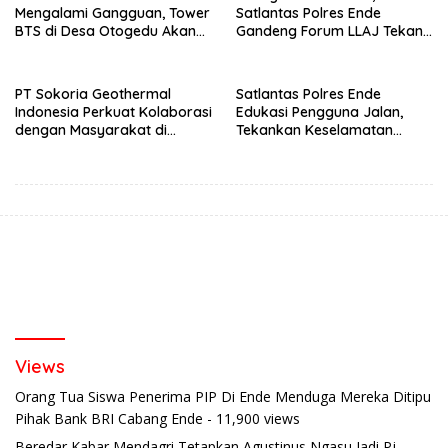
Mengalami Gangguan, Tower
Satlantas Polres Ende
BTS di Desa Otogedu Akan
Gandeng Forum LLAJ Tekan
Segera Diperbaiki
Angka Kecelakaan
PT Sokoria Geothermal
Satlantas Polres Ende
Indonesia Perkuat Kolaborasi
Edukasi Pengguna Jalan,
dengan Masyarakat di
Tekankan Keselamatan
Semester 1 2026
Berkendara Lewat
Pendekatan Humanis
Views
Orang Tua Siswa Penerima PIP Di Ende Menduga Mereka Ditipu
Pihak Bank BRI Cabang Ende
- 11,900 views
Beredar Kabar Mendagri Tetapkan Agustinus Ngasu Jadi Pj