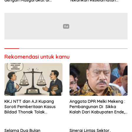
Semester 1 2026
Berkendara Lewat
Pendekatan Humanis
Rekomendasi untuk kamu
KKJ NTT dan AJI Kupang
Anggota DPR Melki Mekeng :
Soroti Pemberitaan Kasus
Pembangunan Di Sikka
Bildad Thonak Tolak
Kalah Dari Kabupaten Ende,
Jurnalisme Tendensius dan
Jangan Pilih Bupati Suka
Penghakiman
‘Wora-Wora’
Selama Dua Bulan
Sinergi Lintas Sektor,