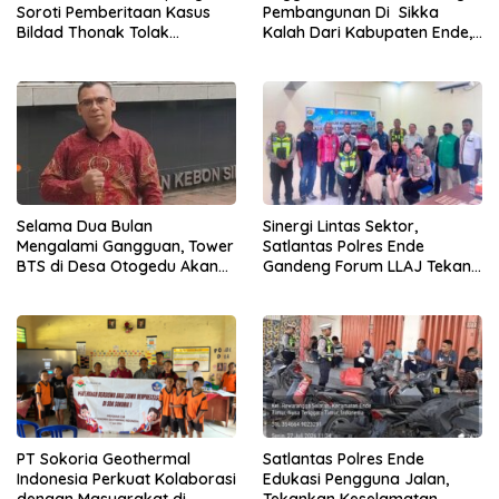
Soroti Pemberitaan Kasus
Pembangunan Di Sikka
Bildad Thonak Tolak
Kalah Dari Kabupaten Ende,
Jurnalisme Tendensius dan
Jangan Pilih Bupati Suka
Penghakiman
‘Wora-Wora’
Selama Dua Bulan
Sinergi Lintas Sektor,
Mengalami Gangguan, Tower
Satlantas Polres Ende
BTS di Desa Otogedu Akan
Gandeng Forum LLAJ Tekan
Segera Diperbaiki
Angka Kecelakaan
PT Sokoria Geothermal
Satlantas Polres Ende
Indonesia Perkuat Kolaborasi
Edukasi Pengguna Jalan,
dengan Masyarakat di
Tekankan Keselamatan