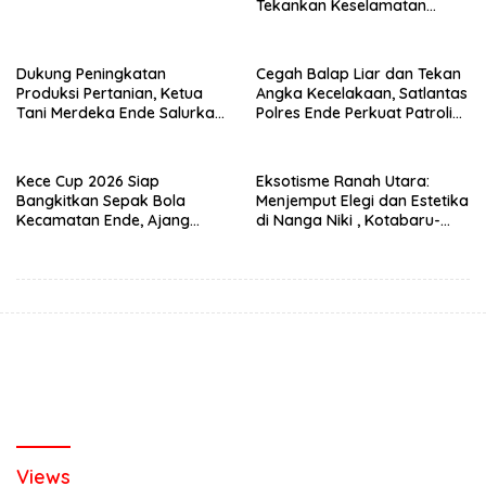
Tekankan Keselamatan
Berkendara Lewat
Pendekatan Humanis
Dukung Peningkatan
Cegah Balap Liar dan Tekan
Produksi Pertanian, Ketua
Angka Kecelakaan, Satlantas
Tani Merdeka Ende Salurkan
Polres Ende Perkuat Patroli
Traktor Roda Empat untuk
Blue Light pada Malam Hari
Kelompok Tani di Nduaria
Kece Cup 2026 Siap
Eksotisme Ranah Utara:
Bangkitkan Sepak Bola
Menjemput Elegi dan Estetika
Kecamatan Ende, Ajang
di Nanga Niki , Kotabaru-
Talent Scouting dan
Ende
Pembinaan Pemain Muda
Views