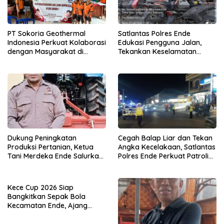
PT Sokoria Geothermal
Satlantas Polres Ende
Indonesia Perkuat Kolaborasi
Edukasi Pengguna Jalan,
dengan Masyarakat di
Tekankan Keselamatan
Semester 1 2026
Berkendara Lewat
Pendekatan Humanis
Dukung Peningkatan
Cegah Balap Liar dan Tekan
Produksi Pertanian, Ketua
Angka Kecelakaan, Satlantas
Tani Merdeka Ende Salurkan
Polres Ende Perkuat Patroli
Traktor Roda Empat untuk
Blue Light pada Malam Hari
Kelompok Tani di Nduaria
Kece Cup 2026 Siap
Bangkitkan Sepak Bola
Kecamatan Ende, Ajang
Talent Scouting dan
Pembinaan Pemain Muda