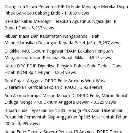
Orang Tua Siswa Penerima PIP Di Ende Menduga Mereka Ditipu
Pihak Bank BRI Cabang Ende
- 11,899 views
Beredar Kabar Mendagri Tetapkan Agustinus Ngasu Jadi Pj
Bupati Ende
- 6,237 views
Ribuan Masa Dari Kecamatan Nangapanda Telah
Mendeklarasikan Dukungan Kepada Paket JaSa
- 5,297 views
Di Sikka, MO, Oknum Pegawai PDAM Lakukan Penipuan
Mengatasnamakan Penjabat Bupati Sikka
- 4,957 views
Ketua DPC PDIP Diperiksa Penyidik Polres Ende Terkait Dana
Hibah KONI Rp 1 Milyar
- 4,254 views
Soal Pajak, Anggota DPRD Ende Arminus Wuni Wasa
Disarankan Kembali Sekolah di PAUD
- 3,424 views
Ada Aroma korupsi Makan Minum Di DPRD Ende, Miliran Rupiah
Diduga Mengalir Ke Oknum Anggota Dewan
- 3,325 views
Bupati Ende Tegaskan SK 1.333 Tenaga P3K Akan Diserahkan
Pekan Ini: Pemerintah Siap Anggarkan Rp165 Miliar untuk Tahun
2026
- 3,099 views
Kejari Ende Diminta Segera Periksa 13 Anggota DPRD Terkait