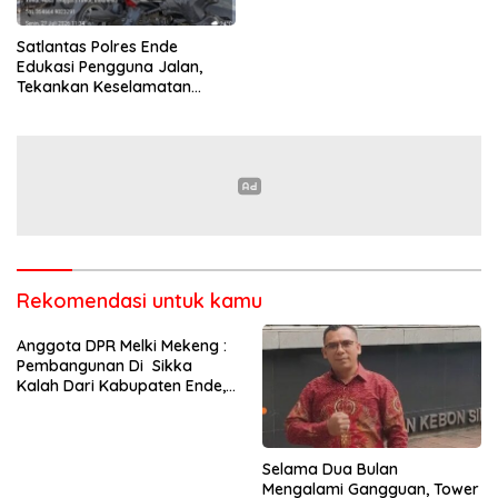
Kelompok Tani di Nduaria
Satlantas Polres Ende
Edukasi Pengguna Jalan,
Tekankan Keselamatan
Berkendara Lewat
Pendekatan Humanis
Rekomendasi untuk kamu
Anggota DPR Melki Mekeng :
Pembangunan Di Sikka
Kalah Dari Kabupaten Ende,
Jangan Pilih Bupati Suka
‘Wora-Wora’
Selama Dua Bulan
Mengalami Gangguan, Tower