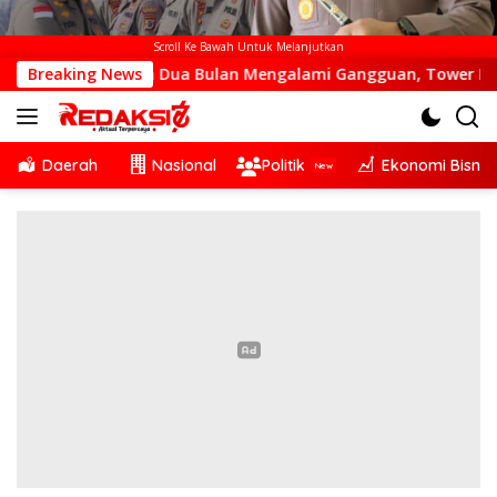
Scroll Ke Bawah Untuk Melanjutkan
Selama Dua Bulan Mengalami Gangguan, Tower BTS di Desa O
Breaking News
Daerah
Nasional
Politik
Ekonomi Bisnis