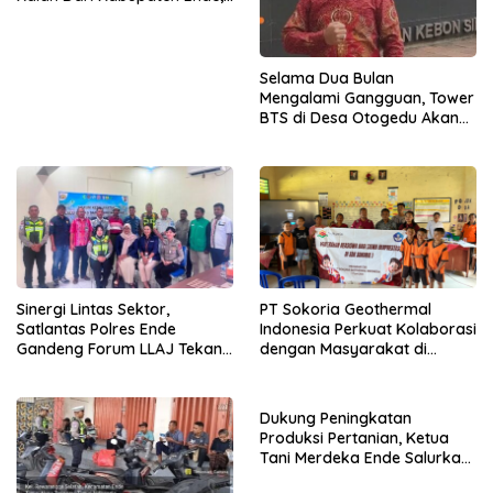
Jangan Pilih Bupati Suka
‘Wora-Wora’
Selama Dua Bulan
Mengalami Gangguan, Tower
BTS di Desa Otogedu Akan
Segera Diperbaiki
Sinergi Lintas Sektor,
PT Sokoria Geothermal
Satlantas Polres Ende
Indonesia Perkuat Kolaborasi
Gandeng Forum LLAJ Tekan
dengan Masyarakat di
Angka Kecelakaan
Semester 1 2026
Dukung Peningkatan
Produksi Pertanian, Ketua
Tani Merdeka Ende Salurkan
Traktor Roda Empat untuk