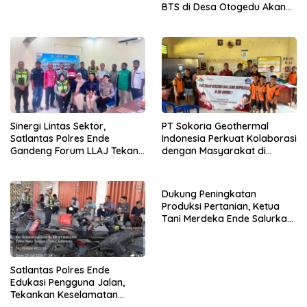
BTS di Desa Otogedu Akan
Segera Diperbaiki
Sinergi Lintas Sektor,
PT Sokoria Geothermal
Satlantas Polres Ende
Indonesia Perkuat Kolaborasi
Gandeng Forum LLAJ Tekan
dengan Masyarakat di
Angka Kecelakaan
Semester 1 2026
Dukung Peningkatan
Produksi Pertanian, Ketua
Tani Merdeka Ende Salurkan
Traktor Roda Empat untuk
Kelompok Tani di Nduaria
Satlantas Polres Ende
Edukasi Pengguna Jalan,
Tekankan Keselamatan
Berkendara Lewat