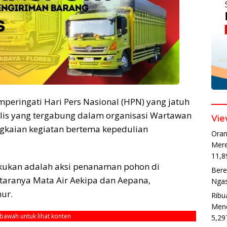
eringati Hari Pers Nasional (HPN) yang jatuh
alis yang tergabung dalam organisasi Wartawan
Vie
gkaian kegiatan bertema kepedulian
Oran
Mere
11,8
akukan adalah aksi penanaman pohon di
Bere
antaranya Mata Air Aekipa dan Aepana,
Ngas
ur.
Ribu
Mend
ebawah untuk lihat konten
5,29