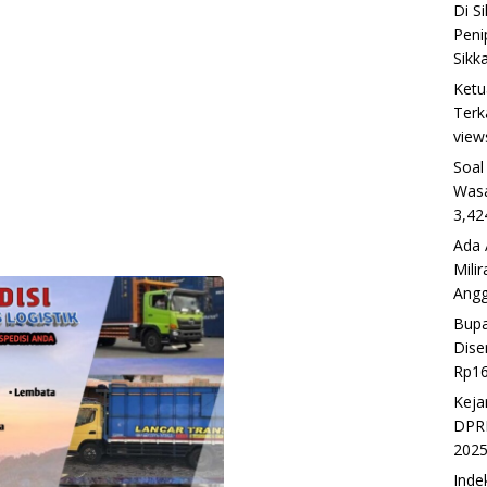
Di S
Peni
Sikk
Ketu
Terk
view
Soal
Wasa
3,42
Ada 
Mili
Ang
Bupa
Dise
Rp16
Keja
DPRD
202
Inde