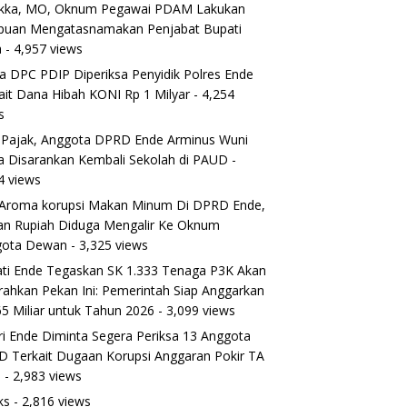
ikka, MO, Oknum Pegawai PDAM Lakukan
puan Mengatasnamakan Penjabat Bupati
a
- 4,957 views
a DPC PDIP Diperiksa Penyidik Polres Ende
ait Dana Hibah KONI Rp 1 Milyar
- 4,254
s
 Pajak, Anggota DPRD Ende Arminus Wuni
 Disarankan Kembali Sekolah di PAUD
-
4 views
Aroma korupsi Makan Minum Di DPRD Ende,
ran Rupiah Diduga Mengalir Ke Oknum
gota Dewan
- 3,325 views
ti Ende Tegaskan SK 1.333 Tenaga P3K Akan
rahkan Pekan Ini: Pemerintah Siap Anggarkan
5 Miliar untuk Tahun 2026
- 3,099 views
ri Ende Diminta Segera Periksa 13 Anggota
 Terkait Dugaan Korupsi Anggaran Pokir TA
5
- 2,983 views
ks
- 2,816 views