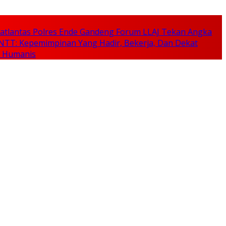
, Satlantas Polres Ende Gandeng Forum LLAJ Tekan Angka
NTT: Kepemimpinan Yang Hadir, Bekerja, Dan Dekat
n Humanis