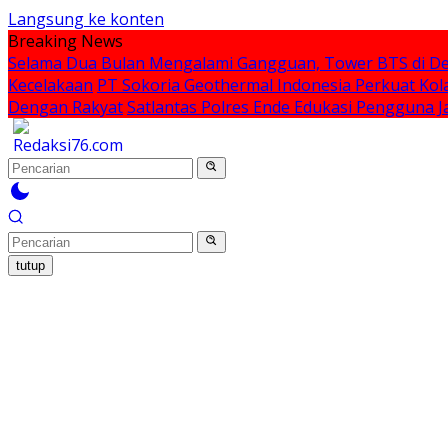
Langsung ke konten
Breaking News
Selama Dua Bulan Mengalami Gangguan, Tower BTS di De
Kecelakaan
PT Sokoria Geothermal Indonesia Perkuat Kol
Dengan Rakyat
Satlantas Polres Ende Edukasi Pengguna
tutup