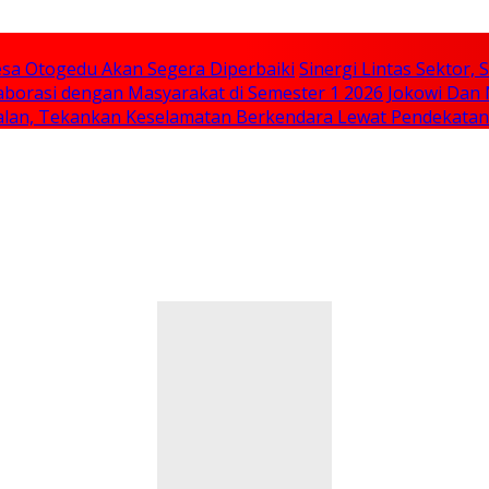
sa Otogedu Akan Segera Diperbaiki
Sinergi Lintas Sektor
aborasi dengan Masyarakat di Semester 1 2026
Jokowi Dan 
 Jalan, Tekankan Keselamatan Berkendara Lewat Pendekata