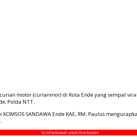
urian motor (curianmor) di Kota Ende yang sempat vira
de, Polda NTT.
tok KOMSOS SANDAWA Ende KAE, RM. Paulus mengucapkan 
.
Scroll kebawah untuk lihat konten