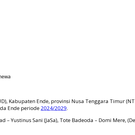
imewa
), Kabupaten Ende, provinsi Nusa Tenggara Timur (NTT
ada Ende periode
2024/2029
.
 – Yustinus Sani (JaSa), Tote Badeoda – Domi Mere, (Deo