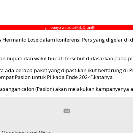
Ingin punya website?
Klik Disini!!!
 Hermanto Lose dalam konferensi Pers yang digelar di
 bupati dan wakil bupati tersebut didasarkan pada pl
ra ada berapa paket yang dipastikan ikut bertarung di P
mpat Paslon untuk Pilkada Ende 2024”,katanya
asangan calon (Paslon) akan melakukan kampanyenya at
ng Mengkomsusmi Miras