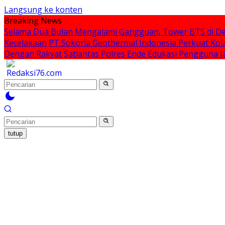
Langsung ke konten
Breaking News
Selama Dua Bulan Mengalami Gangguan, Tower BTS di De
Kecelakaan
PT Sokoria Geothermal Indonesia Perkuat Kol
Dengan Rakyat
Satlantas Polres Ende Edukasi Pengguna
tutup