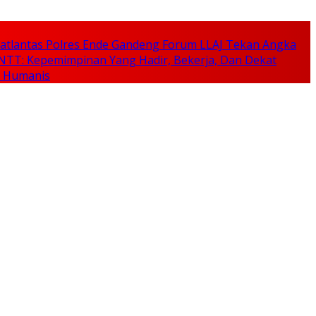
, Satlantas Polres Ende Gandeng Forum LLAJ Tekan Angka
NTT: Kepemimpinan Yang Hadir, Bekerja, Dan Dekat
n Humanis