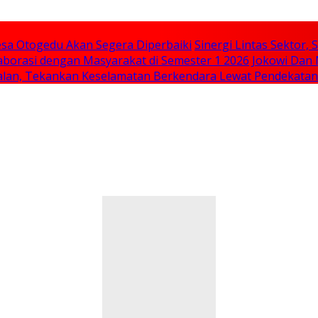
sa Otogedu Akan Segera Diperbaiki
Sinergi Lintas Sektor
aborasi dengan Masyarakat di Semester 1 2026
Jokowi Dan 
 Jalan, Tekankan Keselamatan Berkendara Lewat Pendekata