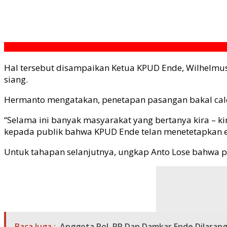
Hal tersebut disampaikan Ketua KPUD Ende, Wilhelmus
siang.
Hermanto mengatakan, penetapan pasangan bakal calon
“Selama ini banyak masyarakat yang bertanya kira – ki
kepada publik bahwa KPUD Ende telan menetetapkan e
Untuk tahapan selanjutnya, ungkap Anto Lose bahwa p
Baca Juga :
Anggota Pol. PP Dan Damkar Ende Dilara