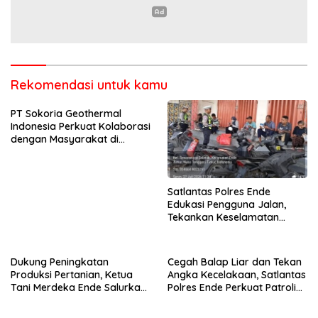
Rekomendasi untuk kamu
PT Sokoria Geothermal
Indonesia Perkuat Kolaborasi
dengan Masyarakat di
Semester 1 2026
Satlantas Polres Ende
Edukasi Pengguna Jalan,
Tekankan Keselamatan
Berkendara Lewat
Pendekatan Humanis
Dukung Peningkatan
Cegah Balap Liar dan Tekan
Produksi Pertanian, Ketua
Angka Kecelakaan, Satlantas
Tani Merdeka Ende Salurkan
Polres Ende Perkuat Patroli
Traktor Roda Empat untuk
Blue Light pada Malam Hari
Kelompok Tani di Nduaria