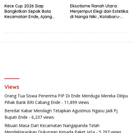
Kece Cup 2026 Siap
Eksotisme Ranah Utara:
Bangkitkan Sepak Bola
Menjemput Elegi dan Estetika
Kecamatan Ende, Ajang
di Nanga Niki , Kotabaru-
Talent Scouting dan
Ende
Pembinaan Pemain Muda
Views
Orang Tua Siswa Penerima PIP Di Ende Menduga Mereka Ditipu
Pihak Bank BRI Cabang Ende
- 11,899 views
Beredar Kabar Mendagri Tetapkan Agustinus Ngasu Jadi Pj
Bupati Ende
- 6,237 views
Ribuan Masa Dari Kecamatan Nangapanda Telah
Mendeklarasikan Dukungan Kepada Paket JaSa
- 5,297 views