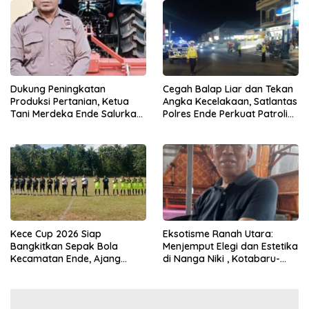
Dukung Peningkatan
Cegah Balap Liar dan Tekan
Produksi Pertanian, Ketua
Angka Kecelakaan, Satlantas
Tani Merdeka Ende Salurkan
Polres Ende Perkuat Patroli
Traktor Roda Empat untuk
Blue Light pada Malam Hari
Kelompok Tani di Nduaria
Kece Cup 2026 Siap
Eksotisme Ranah Utara:
Bangkitkan Sepak Bola
Menjemput Elegi dan Estetika
Kecamatan Ende, Ajang
di Nanga Niki , Kotabaru-
Talent Scouting dan
Ende
Pembinaan Pemain Muda