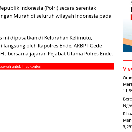
epublik Indonesia (Polri) secara serentak
ngan Murah di seluruh wilayah Indonesia pada
s ini dipusatkan di Kelurahan Kelimutu,
 langsung oleh Kapolres Ende, AKBP I Gede
M.H., bersama jajaran Pejabat Utama Polres Ende.
ebawah untuk lihat konten
Vie
Oran
Mere
11,8
Bere
Ngas
Ribu
Mend
5,29