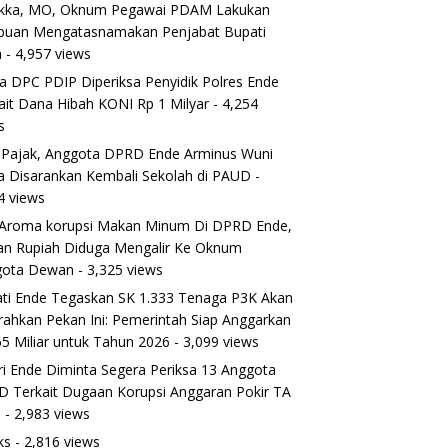
ikka, MO, Oknum Pegawai PDAM Lakukan
puan Mengatasnamakan Penjabat Bupati
a
- 4,957 views
a DPC PDIP Diperiksa Penyidik Polres Ende
ait Dana Hibah KONI Rp 1 Milyar
- 4,254
s
 Pajak, Anggota DPRD Ende Arminus Wuni
 Disarankan Kembali Sekolah di PAUD
-
4 views
Aroma korupsi Makan Minum Di DPRD Ende,
ran Rupiah Diduga Mengalir Ke Oknum
gota Dewan
- 3,325 views
ti Ende Tegaskan SK 1.333 Tenaga P3K Akan
rahkan Pekan Ini: Pemerintah Siap Anggarkan
5 Miliar untuk Tahun 2026
- 3,099 views
ri Ende Diminta Segera Periksa 13 Anggota
 Terkait Dugaan Korupsi Anggaran Pokir TA
5
- 2,983 views
ks
- 2,816 views