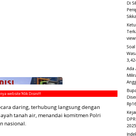
Di S
Peni
Sikk
Ketu
Terk
view
Soal
Wasa
3,42
Ada 
Mili
Ang
Bupa
unya website?
Klik Disini!!!
Dise
Rp16
ecara daring, terhubung langsung dengan
Keja
layah tanah air, menandai komitmen Polri
DPRD
 nasional.
202
Inde