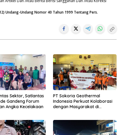
n Artikel Dan /Atau Berita Berisi Sanggahan Dan /Atau Koreksi
n (12) Undang-Undang Nomor 40 Tahun 1999 Tentang Pers.
intas Sektor, Satlantas
PT Sokoria Geothermal
Ende Gandeng Forum
Indonesia Perkuat Kolaborasi
kan Angka Kecelakaan
dengan Masyarakat di
Semester 1 2026