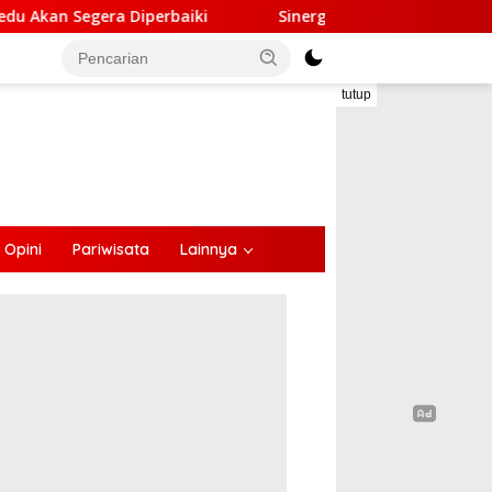
aiki
Sinergi Lintas Sektor, Satlantas Polres Ende Gan
tutup
Opini
Pariwisata
Lainnya