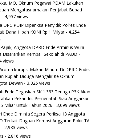
ikka, MO, Oknum Pegawai PDAM Lakukan
puan Mengatasnamakan Penjabat Bupati
a
- 4,957 views
a DPC PDIP Diperiksa Penyidik Polres Ende
ait Dana Hibah KONI Rp 1 Milyar
- 4,254
s
 Pajak, Anggota DPRD Ende Arminus Wuni
 Disarankan Kembali Sekolah di PAUD
-
4 views
Aroma korupsi Makan Minum Di DPRD Ende,
ran Rupiah Diduga Mengalir Ke Oknum
gota Dewan
- 3,325 views
ti Ende Tegaskan SK 1.333 Tenaga P3K Akan
rahkan Pekan Ini: Pemerintah Siap Anggarkan
5 Miliar untuk Tahun 2026
- 3,099 views
ri Ende Diminta Segera Periksa 13 Anggota
 Terkait Dugaan Korupsi Anggaran Pokir TA
5
- 2,983 views
ks
- 2,816 views