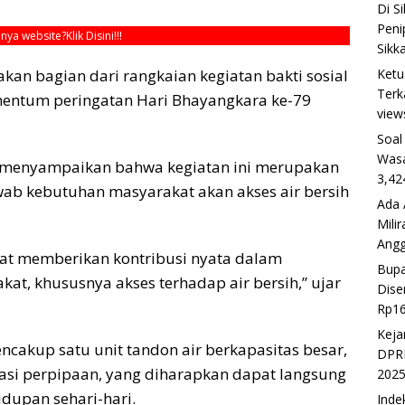
Di S
Peni
unya website?
Klik Disini!!!
Sikk
Ketu
an bagian dari rangkaian kegiatan bakti sosial
Terk
mentum peringatan Hari Bhayangkara ke-79
view
Soal
Wasa
 menyampaikan bahwa kegiatan ini merupakan
3,42
ab kebutuhan masyarakat akan akses air bersih
Ada 
Mili
Ang
pat memberikan kontribusi nyata dalam
Bupa
t, khususnya akses terhadap air bersih,” ujar
Dise
Rp16
Keja
cakup satu unit tandon air berkapasitas besar,
DPRD
asi perpipaan, yang diharapkan dapat langsung
202
dupan sehari-hari.
Inde