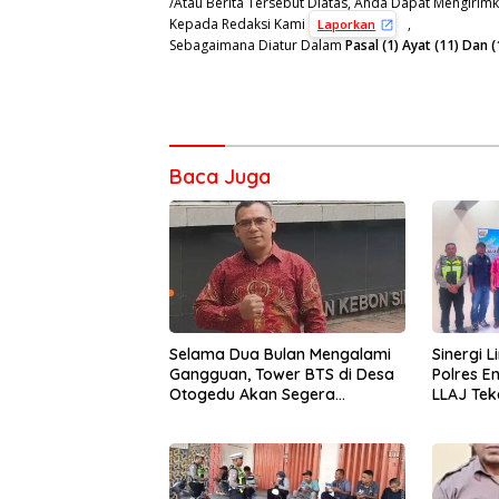
/Atau Berita Tersebut Diatas, Anda Dapat Mengirimka
Kepada Redaksi Kami
,
Laporkan
Sebagaimana Diatur Dalam
Pasal (1) Ayat (11) Da
Baca Juga
Selama Dua Bulan Mengalami
Sinergi L
Gangguan, Tower BTS di Desa
Polres 
Otogedu Akan Segera
LLAJ Te
Diperbaiki