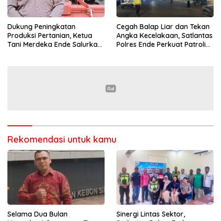
Dukung Peningkatan
Cegah Balap Liar dan Tekan
Produksi Pertanian, Ketua
Angka Kecelakaan, Satlantas
Tani Merdeka Ende Salurkan
Polres Ende Perkuat Patroli
Traktor Roda Empat untuk
Blue Light pada Malam Hari
Kelompok Tani di Nduaria
Rekomendasi untuk kamu
Selama Dua Bulan
Sinergi Lintas Sektor,