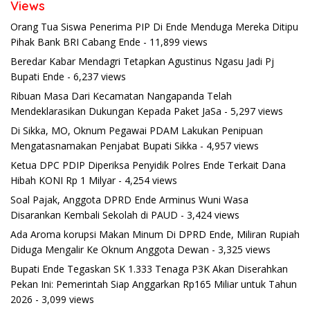
Views
Orang Tua Siswa Penerima PIP Di Ende Menduga Mereka Ditipu
Pihak Bank BRI Cabang Ende
- 11,899 views
Beredar Kabar Mendagri Tetapkan Agustinus Ngasu Jadi Pj
Bupati Ende
- 6,237 views
Ribuan Masa Dari Kecamatan Nangapanda Telah
Mendeklarasikan Dukungan Kepada Paket JaSa
- 5,297 views
Di Sikka, MO, Oknum Pegawai PDAM Lakukan Penipuan
Mengatasnamakan Penjabat Bupati Sikka
- 4,957 views
Ketua DPC PDIP Diperiksa Penyidik Polres Ende Terkait Dana
Hibah KONI Rp 1 Milyar
- 4,254 views
Soal Pajak, Anggota DPRD Ende Arminus Wuni Wasa
Disarankan Kembali Sekolah di PAUD
- 3,424 views
Ada Aroma korupsi Makan Minum Di DPRD Ende, Miliran Rupiah
Diduga Mengalir Ke Oknum Anggota Dewan
- 3,325 views
Bupati Ende Tegaskan SK 1.333 Tenaga P3K Akan Diserahkan
Pekan Ini: Pemerintah Siap Anggarkan Rp165 Miliar untuk Tahun
2026
- 3,099 views