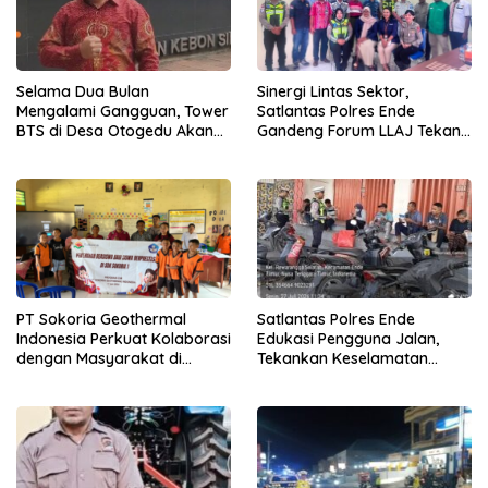
Selama Dua Bulan
Sinergi Lintas Sektor,
Mengalami Gangguan, Tower
Satlantas Polres Ende
BTS di Desa Otogedu Akan
Gandeng Forum LLAJ Tekan
Segera Diperbaiki
Angka Kecelakaan
PT Sokoria Geothermal
Satlantas Polres Ende
Indonesia Perkuat Kolaborasi
Edukasi Pengguna Jalan,
dengan Masyarakat di
Tekankan Keselamatan
Semester 1 2026
Berkendara Lewat
Pendekatan Humanis