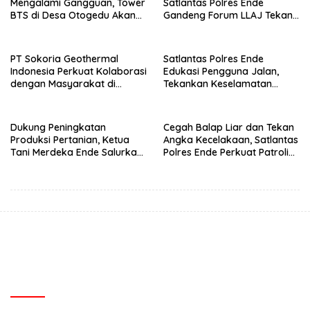
Mengalami Gangguan, Tower
Satlantas Polres Ende
BTS di Desa Otogedu Akan
Gandeng Forum LLAJ Tekan
Segera Diperbaiki
Angka Kecelakaan
PT Sokoria Geothermal
Satlantas Polres Ende
Indonesia Perkuat Kolaborasi
Edukasi Pengguna Jalan,
dengan Masyarakat di
Tekankan Keselamatan
Semester 1 2026
Berkendara Lewat
Pendekatan Humanis
Dukung Peningkatan
Cegah Balap Liar dan Tekan
Produksi Pertanian, Ketua
Angka Kecelakaan, Satlantas
Tani Merdeka Ende Salurkan
Polres Ende Perkuat Patroli
Traktor Roda Empat untuk
Blue Light pada Malam Hari
Kelompok Tani di Nduaria